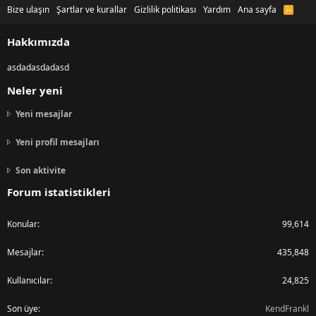
Bize ulaşın
Şartlar ve kurallar
Gizlilik politikası
Yardım
Ana sayfa
R
S
S
Hakkımızda
asdadasdadasd
Neler yeni
Yeni mesajlar
Yeni profil mesajları
Son aktivite
Forum istatistikleri
Konular
99,614
Mesajlar
435,848
Kullanıcılar
24,825
Son üye
KendFrankl