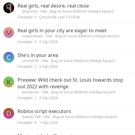
Real girls, real desire, real close
brijesh24
Hile , Bug ve Sorun Bildirimi (Hediye Kazan!)
Cevaplar
0
Çarşamba saat 13:18'de
Real girls in your city are eager to meet
M
mayachavez
Hile , Bug ve Sorun Bildirimi (Hediye Kazan!)
Cevaplar
0
2 Ağu 2026
She's in your area
C
cmrmls99
Hile , Bug ve Sorun Bildirimi (Hediye Kazan!)
Cevaplar
2
2 Ağu 2026
Preview: Wild check out St. Louis towards stop
K
out 2022 with revenge
kucherovs
Hile , Bug ve Sorun Bildirimi (Hediye Kazan!)
Cevaplar
1
2 Ağu 2026
Roblox script executors
D
duke42748
Hile , Bug ve Sorun Bildirimi (Hediye Kazan!)
Cevaplar
4
1 Ağu 2026