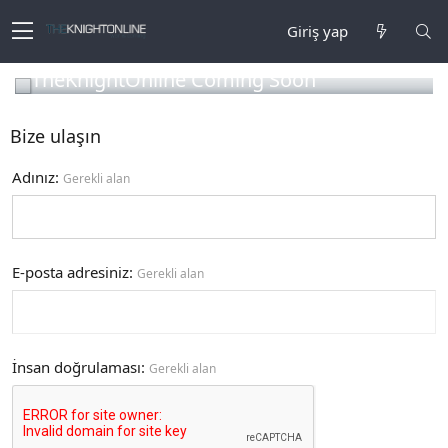
Giriş yap
TheKnightOnline Coming Soon
Bize ulaşın
Adınız
Gerekli alan
E-posta adresiniz
Gerekli alan
İnsan doğrulaması
Gerekli alan