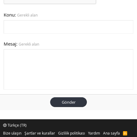
Konu
Gerekli alan
Mesaj
Gerekli alan
Gönder
Türkçe (TR)
Bize ulaşın
Şartlar ve kurallar
Gizlilik politikası
Yardım
Ana sayfa
R
S