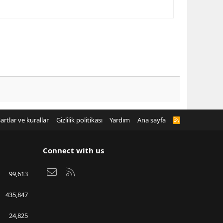
artlar ve kurallar
Gizlilik politikası
Yardım
Ana sayfa
R
S
S
Connect with us
Bize ulaşın
RSS
99,613
435,847
24,825