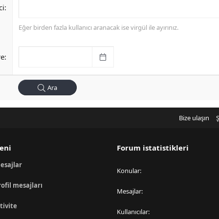
ci
Eğer birden fazla kullanıcı aranacak ise virgül ile ayırınız.
re
Ara
Bize ulaşın
Ş
eni
Forum istatistikleri
esajlar
Konular
rofil mesajları
Mesajlar
tivite
Kullanıcılar