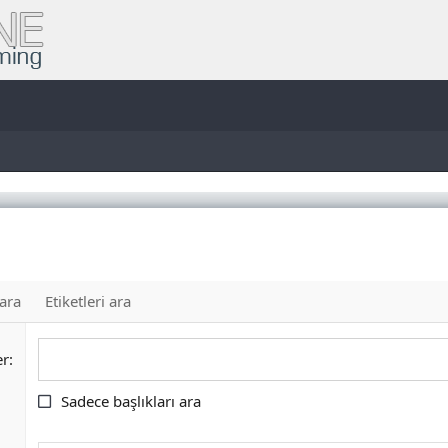
 ara
Etiketleri ara
er
Sadece başlıkları ara