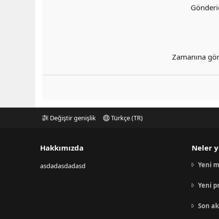
Gönderi
Zamanına gö
Değiştir genişlik
Türkçe (TR)
Hakkımızda
Neler y
Yeni m
asdadasdadasd
Yeni p
Son ak