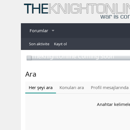
Forumlar
Son aktivite
Kayıt ol
TheKnightOnline Coming Soon
Ara
Her şeyi ara
Konuları ara
Profil mesajlarında
Anahtar kelimel