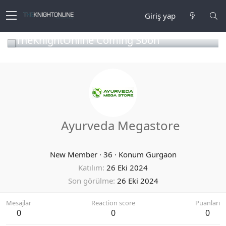
Giriş yap
TheKnightOnline Coming Soon
Ayurveda Megastore
New Member
·
36
·
Konum
Gurgaon
Katılım
26 Eki 2024
Son görülme
26 Eki 2024
Mesajlar
Reaction score
Puanları
0
0
0