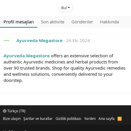
Bul
Profil mesajları
Son aktivite
Gönderiler
Hakkında
Ayurveda Megastore
26 Eki 2024
Ayurveda Megastore
offers an extensive selection of
authentic Ayurvedic medicines and herbal products from
over 90 trusted brands. Shop for quality Ayurvedic remedies
and wellness solutions, conveniently delivered to your
doorstep.
Türkçe (TR)
Bize ulaşın
Şartlar ve kurallar
Gizlilik politikası
Yardım
Ana sayfa
R
S
S