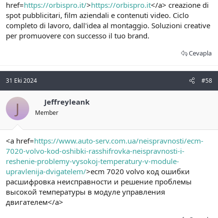
href=
https://orbispro.it/
>
https://orbispro.it
</a> creazione di
spot pubblicitari, film aziendali e contenuti video. Ciclo
completo di lavoro, dall'idea al montaggio. Soluzioni creative
per promuovere con successo il tuo brand.
Cevapla
31 Eki 2024
#58
Jeffreyleank
J
Member
<a href=
https://www.auto-serv.com.ua/neispravnosti/ecm-
7020-volvo-kod-oshibki-rasshifrovka-neispravnosti-i-
reshenie-problemy-vysokoj-temperatury-v-module-
upravlenija-dvigatelem/
>ecm 7020 volvo код ошибки
расшифровка неисправности и решение проблемы
высокой температуры в модуле управления
двигателем</a>