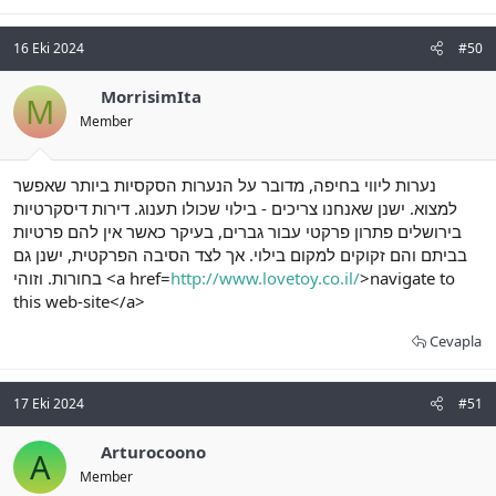
16 Eki 2024
#50
MorrisimIta
M
Member
נערות ליווי בחיפה, מדובר על הנערות הסקסיות ביותר שאפשר
למצוא. ישנן שאנחנו צריכים - בילוי שכולו תענוג. דירות דיסקרטיות
בירושלים פתרון פרקטי עבור גברים, בעיקר כאשר אין להם פרטיות
בביתם והם זקוקים למקום בילוי. אך לצד הסיבה הפרקטית, ישנן גם
בחורות. וזוהי <a href=
http://www.lovetoy.co.il/
>navigate to
this web-site</a>
Cevapla
17 Eki 2024
#51
Arturocoono
A
Member