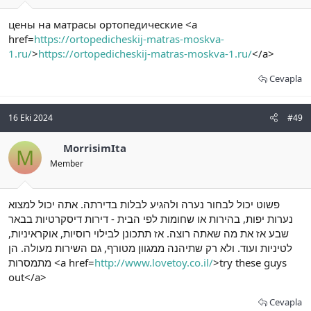
цены на матрасы ортопедические <a
href=
https://ortopedicheskij-matras-moskva-
1.ru/
>
https://ortopedicheskij-matras-moskva-1.ru/
</a>
Cevapla
16 Eki 2024
#49
MorrisimIta
M
Member
פשוט יכול לבחור נערה ולהגיע לבלות בדירתה. אתה יכול למצוא
נערות יפות, בהירות או שחומות לפי הבית - דירות דיסקרטיות בבאר
שבע אז את מה שאתה רוצה. אז תתכונן לבילוי רוסיות, אוקראיניות,
לטיניות ועוד. ולא רק שתיהנה ממגוון מטורף, גם השירות מעולה. הן
מתמסרות <a href=
http://www.lovetoy.co.il/
>try these guys
out</a>
Cevapla