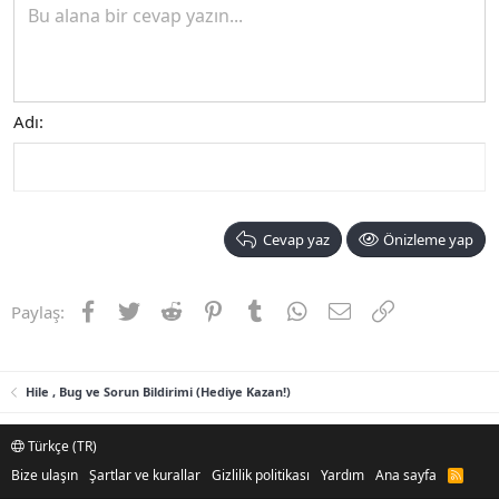
Bu alana bir cevap yazın...
Adı
Cevap yaz
Önizleme yap
Facebook
Twitter
Reddit
Pinterest
Tumblr
WhatsApp
E-posta
Link
Paylaş:
Hile , Bug ve Sorun Bildirimi (Hediye Kazan!)
Türkçe (TR)
Bize ulaşın
Şartlar ve kurallar
Gizlilik politikası
Yardım
Ana sayfa
R
S