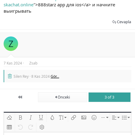
skachat.online
">888starz app для ios</a> и начните
выигрывать
Cevapla
Z
7 Kas 2024
Zsab
Silen Rey
8 Kas 2024
Gör…
First
Önceki
3 of 3
Biçimlendirmeyi kaldır
Kalın
Yatık
Altını çiz
Metin rengi
Font boyutu
Link ekle
Resim ekle
İfadeler
Ekle
Hizalama
List
Insert table
Geri al
ileri al
BB kodunu değiştir