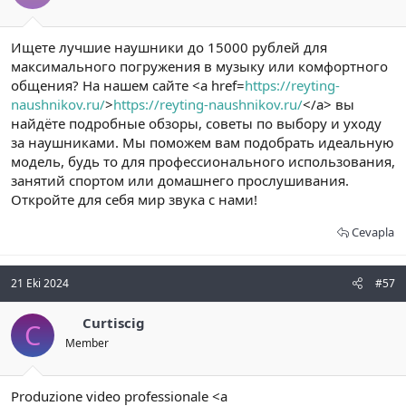
Ищете лучшие наушники до 15000 рублей для
максимального погружения в музыку или комфортного
общения? На нашем сайте <a href=
https://reyting-
naushnikov.ru/
>
https://reyting-naushnikov.ru/
</a> вы
найдёте подробные обзоры, советы по выбору и уходу
за наушниками. Мы поможем вам подобрать идеальную
модель, будь то для профессионального использования,
занятий спортом или домашнего прослушивания.
Откройте для себя мир звука с нами!
Cevapla
21 Eki 2024
#57
Curtiscig
C
Member
Produzione video professionale <a