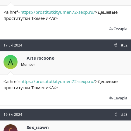
<a href=
https://prostitutkityumen72-sexp.ru/
>Дешевые
проститутки Тюмени</a>
Cevapla
17 Eki 2024
#52
Arturocoono
A
Member
<a href=
https://prostitutkityumen72-sexp.ru/
>Дешевые
проститутки Тюмени</a>
Cevapla
19 Eki 2024
#53
Sex_isown