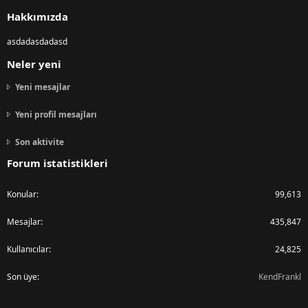
S
Hakkımızda
asdadasdadasd
Neler yeni
Yeni mesajlar
Yeni profil mesajları
Son aktivite
Forum istatistikleri
Konular
99,613
Mesajlar
435,847
Kullanıcılar
24,825
Son üye
KendFrankl