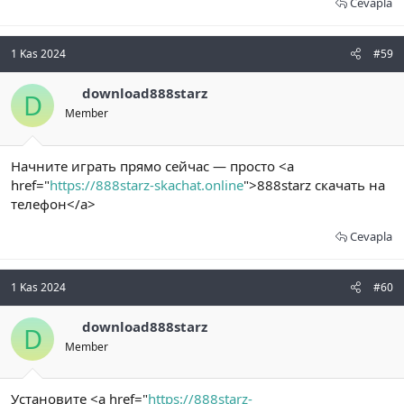
Cevapla
1 Kas 2024
#59
download888starz
D
Member
Начните играть прямо сейчас — просто <a
href="
https://888starz-skachat.online
">888starz скачать на
телефон</a>
Cevapla
1 Kas 2024
#60
download888starz
D
Member
Установите <a href="
https://888starz-