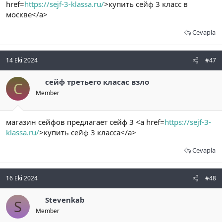
href=
https://sejf-3-klassa.ru/
>купить сейф 3 класс в
москве</a>
Cevapla
14 Eki 2024
#47
сейф третьего класас взло
С
Member
магазин сейфов предлагает сейф 3 <a href=
https://sejf-3-
klassa.ru/
>купить сейф 3 класса</a>
Cevapla
16 Eki 2024
#48
Stevenkab
S
Member