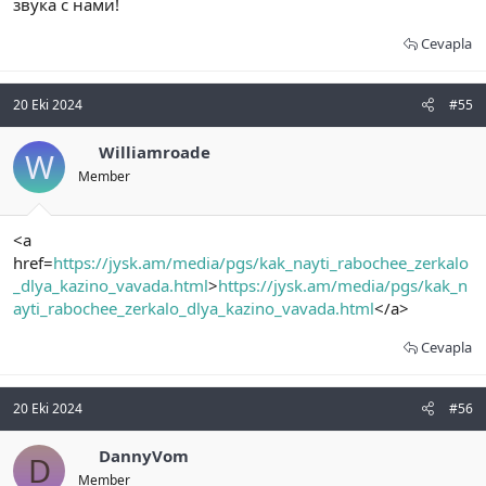
звука с нами!
Cevapla
20 Eki 2024
#55
Williamroade
W
Member
<a
href=
https://jysk.am/media/pgs/kak_nayti_rabochee_zerkalo
_dlya_kazino_vavada.html
>
https://jysk.am/media/pgs/kak_n
ayti_rabochee_zerkalo_dlya_kazino_vavada.html
</a>
Cevapla
20 Eki 2024
#56
DannyVom
D
Member