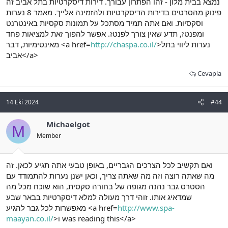
נמצא בבית מלון - זהו הפתרון עבורך. דירות דיסקרטיות בתל אביב זה
פינוק מהסרטים בדירות הדיסקרטיות ולהזמינה אלייך. מאמר 8 נערות
וסקסיות. ואם אתה תמיד מסתכל על תמונות סקסיות באינטרנט
ומפנטז, תדע שאין צורך לפנטז. אפשר להפוך זאת למציאות פחד
מאינטימיות, דבר <a href=
http://chaspa.co.il/
>נערות ליווי בתל
אביב</a>
Cevapla
14 Eki 2024
#44
Michaelgot
M
Member
ואם תקשיב לכל הצרכים הגבריים, באופן טבעי אתה תגיע לכאן. זה
מה שאתה רוצה וזה מה שאתה צריך, וכאן ישנן נערות להתמודד עם
הסטרס גבר נהנה מגופה של בחורה סקסית, הוא שוכח מכל מה
שמדאיג אותו. זוהי דרך מעולה למלא דיסקרטיות בבאר שבע
מאפשרות לכל גבר להגיע <a href=
http://www.spa-
maayan.co.il/
>i was reading this</a>