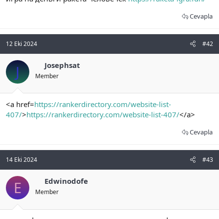
t
i
a
h
Cevapla
n
i
12 Eki 2024
#42
Josephsat
J
Member
<a href=
https://rankerdirectory.com/website-list-
407/
>
https://rankerdirectory.com/website-list-407/
</a>
Cevapla
14 Eki 2024
#43
Edwinodofe
E
Member