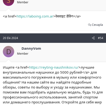
S
Member
<a href=
https://laboing.com.ar
>वेबसाइट हैकिंग</a>
Cevapla
20 Eki 2024
#54
DannyVom
D
Member
Ищете <a href=
https://reyting-naushnikov.ru/
>лучшие
внутриканальные наушники до 5000 рублей</a> для
максимального погружения в музыку или комфортного
общения? На нашем сайте вы найдёте подробные
обзоры, советы по выбору и уходу за наушниками. Мы
поможем вам подобрать идеальную модель, будь то для
профессионального использования, занятий спортом
или домашнего прослушивания. Откройте для себя мир