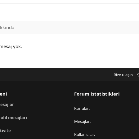
kkında
 mesaj yok.
Bize ulaşın
Ş
eni
Forum istatistikleri
esajlar
Konular
rofil mesajları
Mesajlar
tivite
Kullanıcılar