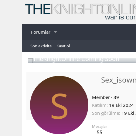
Forumlar
Son aktivite
Kayıt ol
TheKnightOnline Coming Soon
Sex_isow
S
Member
·
39
Katılım
19 Eki 2024
Son görülme
19 Eki
Mesajlar
55