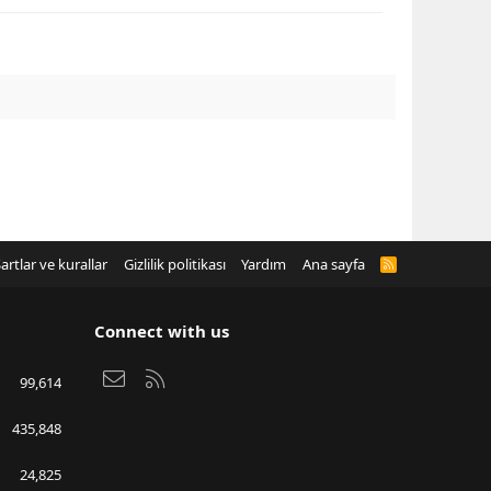
artlar ve kurallar
Gizlilik politikası
Yardım
Ana sayfa
R
S
S
Connect with us
Bize ulaşın
RSS
99,614
435,848
24,825