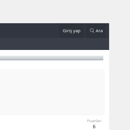
Giriş yap
Ara
Puanları
6