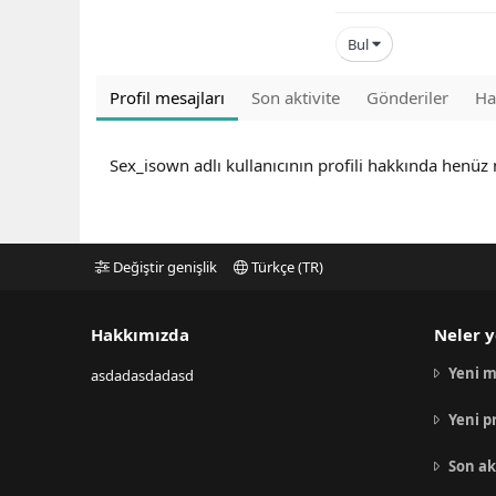
Bul
Profil mesajları
Son aktivite
Gönderiler
Ha
Sex_isown adlı kullanıcının profili hakkında henüz
Değiştir genişlik
Türkçe (TR)
Hakkımızda
Neler y
Yeni m
asdadasdadasd
Yeni p
Son ak