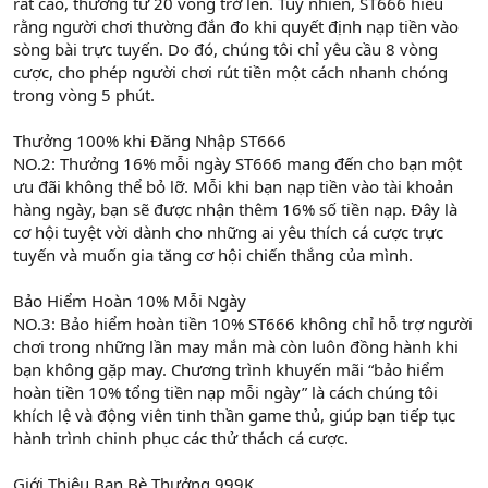
rất cao, thường từ 20 vòng trở lên. Tuy nhiên, ST666 hiểu
rằng người chơi thường đắn đo khi quyết định nạp tiền vào
sòng bài trực tuyến. Do đó, chúng tôi chỉ yêu cầu 8 vòng
cược, cho phép người chơi rút tiền một cách nhanh chóng
trong vòng 5 phút.
Thưởng 100% khi Đăng Nhập ST666
NO.2: Thưởng 16% mỗi ngày ST666 mang đến cho bạn một
ưu đãi không thể bỏ lỡ. Mỗi khi bạn nạp tiền vào tài khoản
hàng ngày, bạn sẽ được nhận thêm 16% số tiền nạp. Đây là
cơ hội tuyệt vời dành cho những ai yêu thích cá cược trực
tuyến và muốn gia tăng cơ hội chiến thắng của mình.
Bảo Hiểm Hoàn 10% Mỗi Ngày
NO.3: Bảo hiểm hoàn tiền 10% ST666 không chỉ hỗ trợ người
chơi trong những lần may mắn mà còn luôn đồng hành khi
bạn không gặp may. Chương trình khuyến mãi “bảo hiểm
hoàn tiền 10% tổng tiền nạp mỗi ngày” là cách chúng tôi
khích lệ và động viên tinh thần game thủ, giúp bạn tiếp tục
hành trình chinh phục các thử thách cá cược.
Giới Thiệu Bạn Bè Thưởng 999K