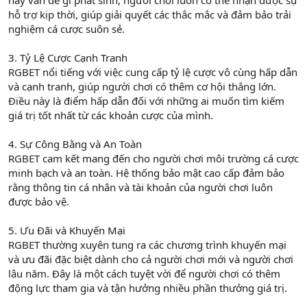
hỗ trợ kịp thời, giúp giải quyết các thắc mắc và đảm bảo trải
nghiệm cá cược suôn sẻ.
3. Tỷ Lệ Cược Cạnh Tranh
RGBET nổi tiếng với việc cung cấp tỷ lệ cược vô cùng hấp dẫn
và cạnh tranh, giúp người chơi có thêm cơ hội thắng lớn.
Điều này là điểm hấp dẫn đối với những ai muốn tìm kiếm
giá trị tốt nhất từ các khoản cược của mình.
4. Sự Công Bằng và An Toàn
RGBET cam kết mang đến cho người chơi môi trường cá cược
minh bạch và an toàn. Hệ thống bảo mật cao cấp đảm bảo
rằng thông tin cá nhân và tài khoản của người chơi luôn
được bảo vệ.
5. Ưu Đãi và Khuyến Mại
RGBET thường xuyên tung ra các chương trình khuyến mại
và ưu đãi đặc biệt dành cho cả người chơi mới và người chơi
lâu năm. Đây là một cách tuyệt vời để người chơi có thêm
động lực tham gia và tận hưởng nhiều phần thưởng giá trị.