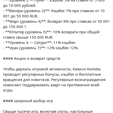
до 10 000 рублей.
- **Венера (уровень 3)**: Кэшбек 7% при ставках от 10
001 до 50 000 RUB.
- **Марс (уровень 4)**: Возврат 8% при ставках от 50 001
до 150 000 ?.
- **Юпитер (уровень 5)**: 10% возврата при общей
ставке свыше 150 000 RUB.
- **Уровень 6 — Сатурн**: 11% кэшбек.
- **Уран (уровень 7)**: 12% кэшбек 12%.
#### Акции и возврат средств
Чтобы держать игровой активности, Казино Kometa
проводит регулярные бонусы, кэшбек и бесплатные
вращения для новичков. Регулярные вознаграждения
помогают поддерживать азарт на протяжении всей
игры.
#### Широкий выбор игр
Свыше тысячи игр, включая слоты, настольные