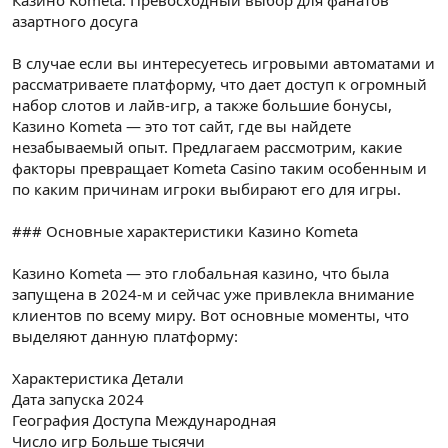
азартного досуга
В случае если вы интересуетесь игровыми автоматами и
рассматриваете платформу, что дает доступ к огромный
набор слотов и лайв-игр, а также большие бонусы,
Казино Kometa — это тот сайт, где вы найдете
незабываемый опыт. Предлагаем рассмотрим, какие
факторы превращает Kometa Casino таким особенным и
по каким причинам игроки выбирают его для игры.
### Основные характеристики Казино Kometa
Казино Kometa — это глобальная казино, что была
запущена в 2024-м и сейчас уже привлекла внимание
клиентов по всему миру. Вот основные моменты, что
выделяют данную платформу:
Характеристика Детали
Дата запуска 2024
География Доступа Международная
Число игр Больше тысячи