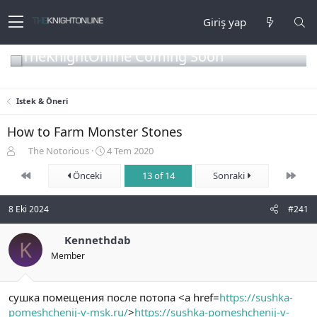
Giriş yap
TheKnightOnline Coming Soon
Istek & Öneri
How to Farm Monster Stones
K
B
The Notorious
4 Tem 2020
o
a
First
Son
n
Önceki
ş
13 of 14
Sonraki
b
l
u
a
8 Eki 2024
#241
y
n
u
g
b
Kennethdab
ı
K
a
ç
Member
ş
t
l
a
a
r
сушка помещения после потопа <a href=
https://sushka-
t
i
pomeshchenij-v-msk.ru/
>
https://sushka-pomeshchenij-v-
a
h