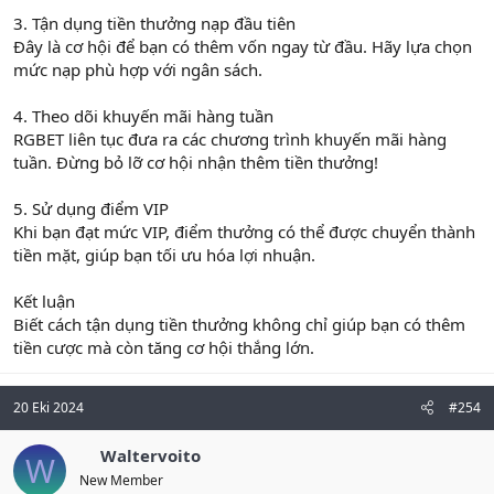
3. Tận dụng tiền thưởng nạp đầu tiên
Đây là cơ hội để bạn có thêm vốn ngay từ đầu. Hãy lựa chọn
mức nạp phù hợp với ngân sách.
4. Theo dõi khuyến mãi hàng tuần
RGBET liên tục đưa ra các chương trình khuyến mãi hàng
tuần. Đừng bỏ lỡ cơ hội nhận thêm tiền thưởng!
5. Sử dụng điểm VIP
Khi bạn đạt mức VIP, điểm thưởng có thể được chuyển thành
tiền mặt, giúp bạn tối ưu hóa lợi nhuận.
Kết luận
Biết cách tận dụng tiền thưởng không chỉ giúp bạn có thêm
tiền cược mà còn tăng cơ hội thắng lớn.
20 Eki 2024
#254
Waltervoito
W
New Member