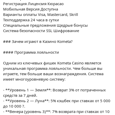
Регистрация Лицензия Кюрасао
Мобильная Версия Доступна
Варианты оплаты Visa, Mastercard, Skrill
Техподдержка 24 часа в сутки
Специальные предложения Щедрые бонусы
Система безопасности SSL Шифрование
### Зачем играют в Казино Kometa?
#### Программа лояльности
Одним из ключевых фишек Kometa Casino является
уникальная программа лояльности. Чем больше вы
играете, тем больше ваши вознаграждения. Система
имеет многоуровневую систему:
- **Уровень 1 — Земля**: Возврат 3% от потраченных
средств за 7 дней.
- **Уровень 2 — Луна**: 5% кэшбек при ставках от 5 000
до 10 000 ?.
- **Венера (уровень 3)**: 7% возврата при ставках от 10