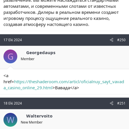
автоматами, и современными слотами от известных
разработчиков. Дилеры в реальном времени создают
игровому процессу ощущение реального казино,
создавая атмосферу настоящего казино.
17 Eki 2024
#250
Georgedaups
G
Member
<a
href=
https://theshaderoom.com/articl/oficialnuy_sayt_vavad
a_casino_online_29.html
>Вавада</a>
18 Eki 2024
#251
Waltervoito
W
New Member