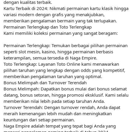
dengan kualitas terbaik.
Kartu Terbaik di 2024: Nikmati permainan kartu klasik hingga
variasi modern dengan grafis yang menakjubkan,
memberikan pengalaman bermain yang tak terlupakan.
Permainan Terlengkap dan Toto Terlengkap
Kami memiliki koleksi permainan yang sangat beragam:
Permainan Terlengkap: Temukan berbagai pilihan permainan
seperti slot mesin, kasino, hingga permainan berbasis
keterampilan, semua tersedia di Naga Empire.
Toto Terlengkap: Layanan Toto Online kami menawarkan
pilihan taruhan yang lengkap dengan odds yang kompetitif,
memberikan pengalaman taruhan yang optimal.
Bonus Melimpah dan Turnover Terendah
Bonus Melimpah: Dapatkan bonus mulai dari bonus selamat
datang, bonus setoran, hingga promosi eksklusif. Kami selalu
memberikan nilai lebih pada setiap taruhan Anda.
Turnover Terendah: Dengan turnover rendah, Anda dapat
meraih kemenangan lebih mudah dan meningkatkan
keuntungan dari setiap permainan.
Naga Empire adalah tempat yang tepat bagi Anda yang
mencari pengalaman gaming terbaik di tahun 2024.