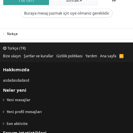
Son
1 of 1377
Sonraki
Buraya mesaj yazmak için üye olmanız gereklidir.
Türkçe
Türkçe (TR)
Bize ulaşın
Şartlar ve kurallar
Gizlilik politikası
Yardım
Ana sayfa
R
S
S
Hakkımızda
asdadasdadasd
Neler yeni
Yeni mesajlar
Yeni profil mesajları
Son aktivite
Forum istatistikleri