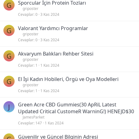
Sporcular İçin Protein Tozları
G
griposter
Cevaplar
0
3 Kas 2024
Valorant Yardımcı Programlar
G
griposter
Cevaplar
0
3 Kas 2024
Akvaryum Balıkları Rehber Sitesi
G
griposter
Cevaplar
1
1 Kas 2024
El İşi Kadın Hobileri, Örgü ve Oya Modelleri
G
griposter
Cevaplar
1
1 Kas 2024
Green Acre CBD Gummies(30 ApRiL Latest
J
Updated Critical CustomeR WarninG!) HENEJD$30
JamesParket
Cevaplar
147
1 Kas 2024
Güvenilir ve Güncel Bilginin Adresi