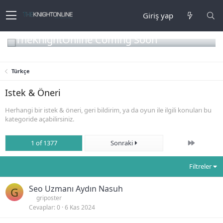
Giriş yap
TheKnightOnline Coming Soon
Türkçe
Istek & Öneri
Herhangi bir istek & öneri, geri bildirim, ya da oyun ile ilgili konuları bu
kategoride açabilirsiniz.
Son
1 of 1377
Sonraki
Filtreler
Seo Uzmanı Aydın Nasuh
G
griposter
Cevaplar
0
6 Kas 2024