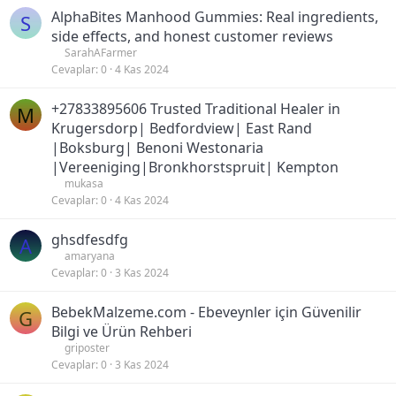
AlphaBites Manhood Gummies: Real ingredients,
S
side effects, and honest customer reviews
SarahAFarmer
Cevaplar
0
4 Kas 2024
+27833895606 Trusted Traditional Healer in
M
Krugersdorp| Bedfordview| East Rand
|Boksburg| Benoni Westonaria
|Vereeniging|Bronkhorstspruit| Kempton
mukasa
Cevaplar
0
4 Kas 2024
ghsdfesdfg
A
amaryana
Cevaplar
0
3 Kas 2024
BebekMalzeme.com - Ebeveynler için Güvenilir
G
Bilgi ve Ürün Rehberi
griposter
Cevaplar
0
3 Kas 2024