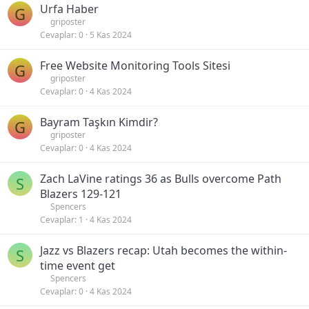
Urfa Haber
G
griposter
Cevaplar
0
5 Kas 2024
Free Website Monitoring Tools Sitesi
G
griposter
Cevaplar
0
4 Kas 2024
Bayram Taşkın Kimdir?
G
griposter
Cevaplar
0
4 Kas 2024
Zach LaVine ratings 36 as Bulls overcome Path
S
Blazers 129-121
Spencers
Cevaplar
1
4 Kas 2024
Jazz vs Blazers recap: Utah becomes the within-
S
time event get
Spencers
Cevaplar
0
4 Kas 2024