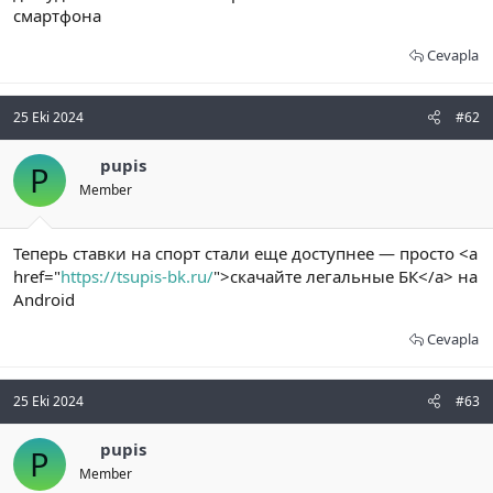
смартфона
n
i
Cevapla
25 Eki 2024
#62
pupis
P
Member
Теперь ставки на спорт стали еще доступнее — просто <a
href="
https://tsupis-bk.ru/
">скачайте легальные БК</a> на
Android
Cevapla
25 Eki 2024
#63
pupis
P
Member