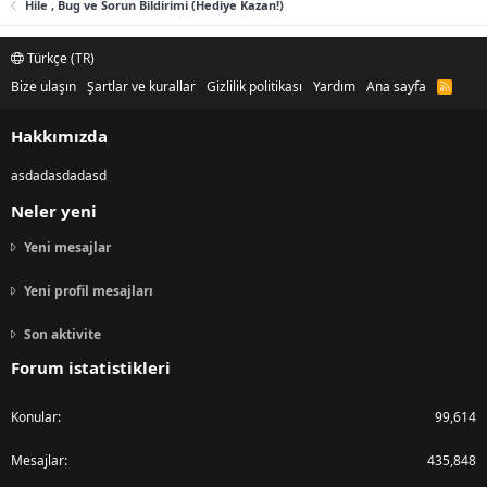
Hile , Bug ve Sorun Bildirimi (Hediye Kazan!)
Türkçe (TR)
Bize ulaşın
Şartlar ve kurallar
Gizlilik politikası
Yardım
Ana sayfa
R
S
S
Hakkımızda
asdadasdadasd
Neler yeni
Yeni mesajlar
Yeni profil mesajları
Son aktivite
Forum istatistikleri
Konular
99,614
Mesajlar
435,848