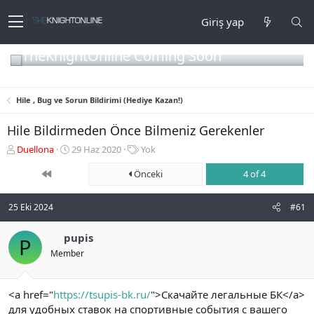
Giriş yap
TheKnightOnline Coming Soon
Hile , Bug ve Sorun Bildirimi (Hediye Kazan!)
Hile Bildirmeden Önce Bilmeniz Gerekenler
K
B
E
Duellona
29 Haz 2020
Yok
o
a
t
First
n
ş
Önceki
i
4 of 4
b
l
k
u
a
e
25 Eki 2024
#61
y
n
t
u
g
l
b
pupis
ı
e
P
a
ç
r
Member
ş
t
l
a
a
r
<a href="
https://tsupis-bk.ru/
">Скачайте легальные БК</a>
t
i
для удобных ставок на спортивные события с вашего
a
h