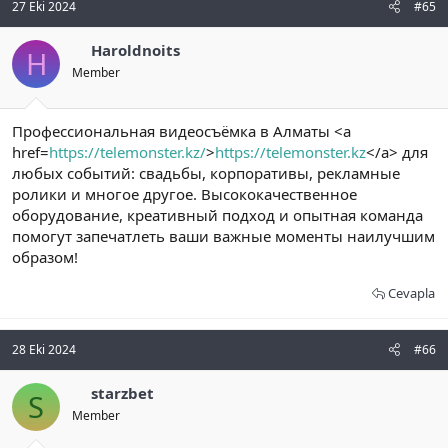
27 Eki 2024
#65
Haroldnoits
H
Member
Профессиональная видеосъёмка в Алматы <a
href=
https://telemonster.kz/
>
https://telemonster.kz
</a> для
любых событий: свадьбы, корпоративы, рекламные
ролики и многое другое. Высококачественное
оборудование, креативный подход и опытная команда
помогут запечатлеть ваши важные моменты наилучшим
образом!
Cevapla
28 Eki 2024
#66
starzbet
S
Member