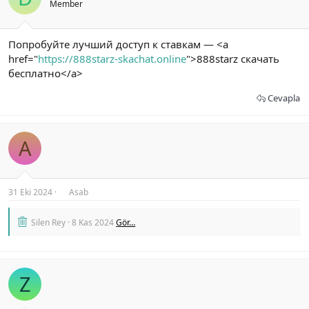
Member
Попробуйте лучший доступ к ставкам — <a
href="
https://888starz-skachat.online
">888starz скачать
бесплатно</a>
Cevapla
A
31 Eki 2024
Asab
Silen Rey
8 Kas 2024
Gör…
Z