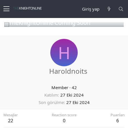
Giriş yap
TheKnightOnline Coming Soon
H
Haroldnoits
Member
·
42
Katılım
27 Eki 2024
Son görülme
27 Eki 2024
Mesajlar
Reaction score
Puanları
22
0
6