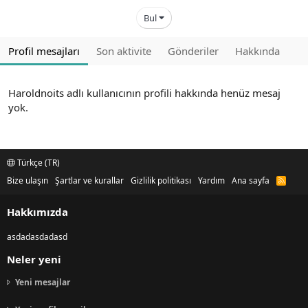
Bul
Profil mesajları
Son aktivite
Gönderiler
Hakkında
Haroldnoits adlı kullanıcının profili hakkında henüz mesaj
yok.
Türkçe (TR)
Bize ulaşın
Şartlar ve kurallar
Gizlilik politikası
Yardım
Ana sayfa
R
S
S
Hakkımızda
asdadasdadasd
Neler yeni
Yeni mesajlar