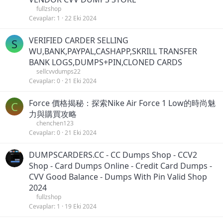
fullzshop
Cevaplar
1
22 Eki 2024
VERIFIED CARDER SELLING
S
WU,BANK,PAYPAL,CASHAPP,SKRILL TRANSFER
BANK LOGS,DUMPS+PIN,CLONED CARDS
sellcvvdumps22
Cevaplar
0
21 Eki 2024
Force 價格揭秘：探索Nike Air Force 1 Low的時尚魅
C
力與購買攻略
chenchen123
Cevaplar
0
21 Eki 2024
DUMPSCARDERS.CC - CC Dumps Shop - CCV2
Shop - Card Dumps Online - Credit Card Dumps -
CVV Good Balance - Dumps With Pin Valid Shop
2024
fullzshop
Cevaplar
1
19 Eki 2024