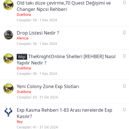
S
Old takı düze çevirme,70 Quest Değişimi ve
a
Changer Npcsi Rehberi
b
Duellona
Cevaplar
56
1 Kas 2024
i
t
S
Drop Listesi Nedir ?
a
Alencia
Cevaplar
56
1 Kas 2024
b
i
S
TheKnightOnline Shelleri [REHBER] Nasıl
t
Bilgi
a
Yapılır Nedir ?
b
Duellona
Cevaplar
40
1 Kas 2024
i
t
S
Yeni Colony Zone Exp Slotları
a
Duellona
Cevaplar
63
31 Eki 2024
b
i
S
Exp Kasma Rehberi 1-83 Arası nerelerde Exp
t
a
Kasılır?
b
Rey
Cevaplar
41
31 Eki 2024
i