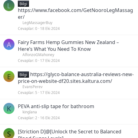
L
Bilgi
https://www.facebook.com/GetNooroLegMassag
er/
LegMassagerBuy
Cevaplar
0
18 Eki 2024
Fairy Farms Hemp Gummies New Zealand –
A
Here’s What You Need To Know
AlfonzoGMahoney
Cevaplar
0
17 Eki 2024
https://glyco-balance-australia-reviews-new-
E
Bilgi
price-on-website-df20.sites.kaltura.com/
EvansPerev
Cevaplar
5
17 Eki 2024
PEVA anti-slip tape for bathroom
K
kinglana
Cevaplar
2
16 Eki 2024
[Striction D]@[Unlock the Secret to Balanced
S