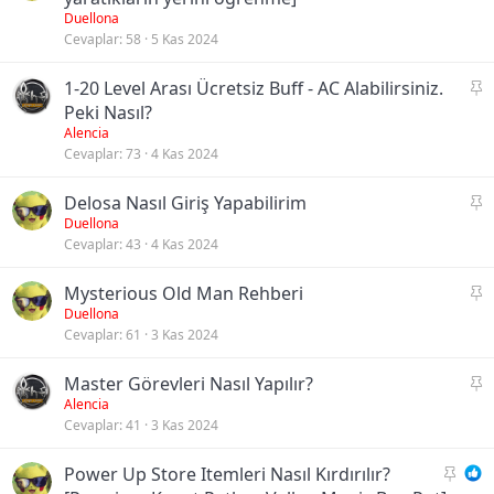
b
Duellona
Cevaplar
58
5 Kas 2024
i
t
S
1-20 Level Arası Ücretsiz Buff - AC Alabilirsiniz.
a
Peki Nasıl?
b
Alencia
Cevaplar
73
4 Kas 2024
i
t
S
Delosa Nasıl Giriş Yapabilirim
a
Duellona
Cevaplar
43
4 Kas 2024
b
i
S
Mysterious Old Man Rehberi
t
a
Duellona
Cevaplar
61
3 Kas 2024
b
i
S
Master Görevleri Nasıl Yapılır?
t
a
Alencia
Cevaplar
41
3 Kas 2024
b
i
S
Power Up Store Itemleri Nasıl Kırdırılır?
t