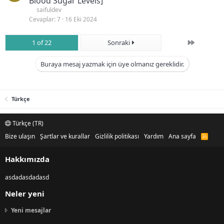
Blood Sugar Levels]
saifuldev
Cevaplar
7
16 Eki 2024
Son
1 of 22
Sonraki
Buraya mesaj yazmak için üye olmanız gereklidir.
Türkçe
Türkçe (TR)
Bize ulaşın
Şartlar ve kurallar
Gizlilik politikası
Yardım
Ana sayfa
R
S
S
Hakkımızda
asdadasdadasd
Neler yeni
Yeni mesajlar