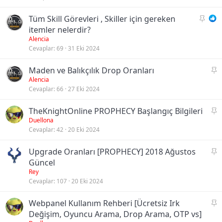
t
S
Tüm Skill Görevleri , Skiller için gereken
a
itemler nelerdir?
b
Alencia
Cevaplar
69
31 Eki 2024
i
t
S
Maden ve Balıkçılık Drop Oranları
a
Alencia
Cevaplar
66
27 Eki 2024
b
i
S
TheKnightOnline PROPHECY Başlangıç Bilgileri
t
a
Duellona
Cevaplar
42
20 Eki 2024
b
i
S
Upgrade Oranları [PROPHECY] 2018 Ağustos
t
a
Güncel
b
Rey
Cevaplar
107
20 Eki 2024
i
t
S
Webpanel Kullanım Rehberi [Ücretsiz Irk
a
Değişim, Oyuncu Arama, Drop Arama, OTP vs]