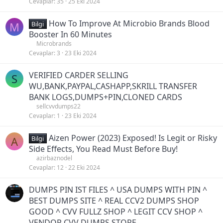
Cevaplar
35
25 Eki 2024
How To Improve At Microbio Brands Blood
M
Bilgi
Booster In 60 Minutes
Microbrands
Cevaplar
3
23 Eki 2024
VERIFIED CARDER SELLING
S
WU,BANK,PAYPAL,CASHAPP,SKRILL TRANSFER
BANK LOGS,DUMPS+PIN,CLONED CARDS
sellcvvdumps22
Cevaplar
1
23 Eki 2024
Aizen Power (2023) Exposed! Is Legit or Risky
A
Bilgi
Side Effects, You Read Must Before Buy!
azirbaznodel
Cevaplar
12
22 Eki 2024
DUMPS PIN IST FILES ^ USA DUMPS WITH PIN ^
BEST DUMPS SITE ^ REAL CCV2 DUMPS SHOP
GOOD ^ CVV FULLZ SHOP ^ LEGIT CCV SHOP ^
VENDOR CVV DUMPS STORE