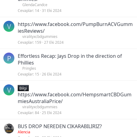
GlendaCandce
Cevaplar
14
31 Eki 2024
https://www.facebook.com/PumpBurnACVGumm
V
iesReviews/
viralityxcbdgummies
Cevaplar
159
27 Eki 2024
Effortless Recap: Jays Drop in the direction of
P
Phillies
Pringles
Cevaplar
15
26 Eki 2024
V
Bilgi
https://www.facebook.com/HempsmartCBDGum
miesAustraliaPrice/
viralityxcbdgummies
Cevaplar
84
25 Eki 2024
BUS DROP NEREDEN CIKARABILIRIZ?
Alencia