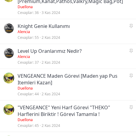
a
[Premium,Kanat,Pathos,Valkry,Magic Bag,Pot]
b
Duellona
Cevaplar
36
3 Kas 2024
i
t
S
Knight Genie Kullanımı
a
Alencia
Cevaplar
55
2 Kas 2024
b
i
S
Level Up Oranlarımız Nedir?
t
a
Alencia
Cevaplar
37
2 Kas 2024
b
i
S
VENGEANCE Maden Görevi [Maden yap Pus
t
a
Itemleri Kazan]
b
Duellona
Cevaplar
44
2 Kas 2024
i
t
S
"VENGEANCE" Yeni Harf Görevi "THEKO"
a
Harflerini Biriktir ! Görevi Tamamla !
b
Duellona
Cevaplar
45
2 Kas 2024
i
t