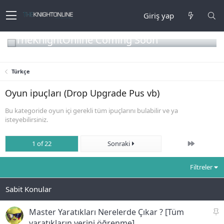
Giriş yap
TheKnightOnline Coming Soon
Türkçe
Oyun ipuçları (Drop Upgrade Pus vb)
Bu kategoride oyun içi gerekli tüm ipuçlarını bulabilir ve ya
isteyebilirsiniz.
Son
1 of 22
Sonraki
Filtreler
S
Master Yaratıkları Nerelerde Çıkar ? [Tüm
a
yaratıkların yerini öğrenme]