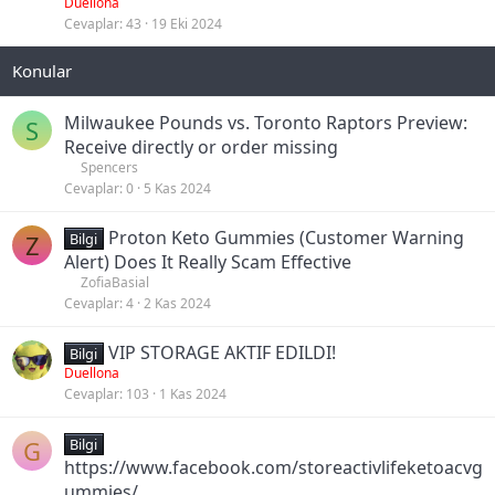
b
Duellona
Cevaplar
43
19 Eki 2024
i
t
Milwaukee Pounds vs. Toronto Raptors Preview:
S
Receive directly or order missing
Spencers
Cevaplar
0
5 Kas 2024
Proton Keto Gummies (Customer Warning
Z
Bilgi
Alert) Does It Really Scam Effective
ZofiaBasial
Cevaplar
4
2 Kas 2024
VIP STORAGE AKTIF EDILDI!
Bilgi
Duellona
Cevaplar
103
1 Kas 2024
G
Bilgi
https://www.facebook.com/storeactivlifeketoacvg
ummies/