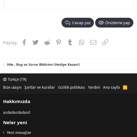
Cevap yaz
Önizleme yap
Facebook
Twitter
Reddit
Pinterest
Tumblr
WhatsApp
E-posta
Link
Paylaş:
Hile , Bug ve Sorun Bildirimi (Hediye Kazan!)
Türkçe (TR)
Bize ulaşın
Şartlar ve kurallar
Gizlilik politikası
Yardım
Ana sayfa
R
S
S
Hakkımızda
asdadasdadasd
Neler yeni
Yeni mesajlar