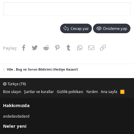
Cevap yaz
Önizleme yap
Facebook
Twitter
Reddit
Pinterest
Tumblr
WhatsApp
E-posta
Link
Paylaş:
Hile , Bug ve Sorun Bildirimi (Hediye Kazan!)
Türkçe (TR)
Bize ulaşın
Şartlar ve kurallar
Gizlilik politikası
Yardım
Ana sayfa
R
S
S
Hakkımızda
asdadasdadasd
Neler yeni