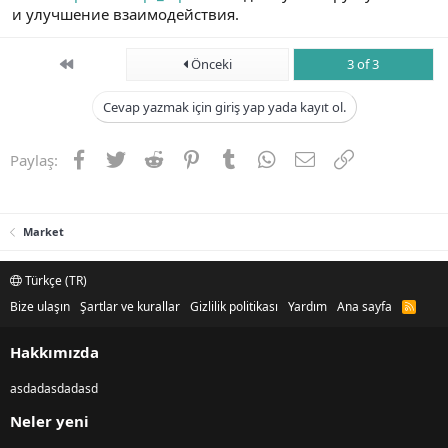
и улучшение взаимодействия.
n
i
First
Önceki
3 of 3
Cevap yazmak için giriş yap yada kayıt ol.
Facebook
Twitter
Reddit
Pinterest
Tumblr
WhatsApp
E-posta
Link
Paylaş:
Market
Türkçe (TR)
Bize ulaşın
Şartlar ve kurallar
Gizlilik politikası
Yardım
Ana sayfa
R
S
S
Hakkımızda
asdadasdadasd
Neler yeni