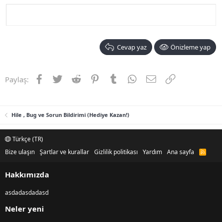
Cevap yaz
Önizleme yap
Facebook
Twitter
Reddit
Pinterest
Tumblr
WhatsApp
E-posta
Link
Paylaş:
Hile , Bug ve Sorun Bildirimi (Hediye Kazan!)
Türkçe (TR)
Bize ulaşın
Şartlar ve kurallar
Gizlilik politikası
Yardım
Ana sayfa
R
S
S
Hakkımızda
asdadasdadasd
Neler yeni