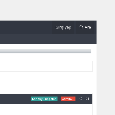
Giriş yap
Ara
#1
Konbuyu başlatan
AdminCP