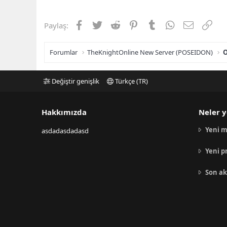
Facebook
Twitter
Reddit
Pinterest
Tumblr
WhatsApp
E-posta
Link
Paylaş:
Forumlar
TheKnightOnline New Server (POSEIDON)
O
Değiştir genişlik
Türkçe (TR)
Hakkımızda
Neler y
Yeni m
asdadasdadasd
Yeni p
Son ak