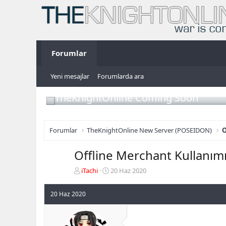
Forumlar
Yeni mesajlar
Forumlarda ara
TheKnightOnline Coming Soon
Forumlar
TheKnightOnline New Server (POSEIDON)
O
Offline Merchant Kullanım
K
B
iTachi
20 Haz 2020
o
a
n
ş
20 Haz 2020
b
l
u
a
y
n
u
g