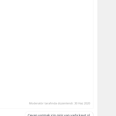
Moderatör tarafında düzenlendi:
30 Haz 2020
Cevap yazmak için giriş yap yada kayıt ol.