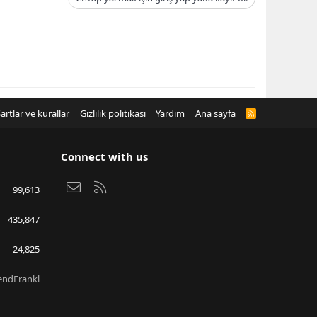
artlar ve kurallar
Gizlilik politikası
Yardım
Ana sayfa
R
S
S
Connect with us
Bize ulaşın
RSS
99,613
435,847
24,825
endFrankl