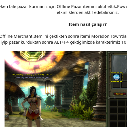
yken bile pazar kurmanız için Offline Pazar itemini aktif ettik.Power
etkinliklerden aktif edebilirsiniz.
Item nasıl çalışır?
Offline Merchant Item'ini çektikten sonra itemi Moradon Town'da
giyip pazar kurduktan sonra ALT+F4 çektiğimizde karakterimiz 10 