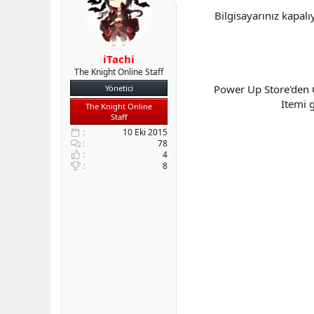
b
ı
Bilgisayarınız kapalı
a
ç
ş
t
l
a
iTachi
a
r
The Knight Online Staff
t
i
a
h
Power Up Store'den 
Yönetici
n
i
Itemi 
The Knight Online
Staff
10 Eki 2015
78
4
8