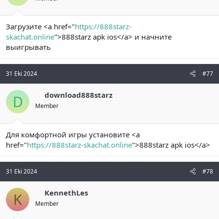
Загрузите <a href="
https://888starz-
skachat.online
">888starz apk ios</a> и начните
выигрывать
31 Eki 2024
#77
download888starz
D
Member
Для комфортной игры установите <a
href="
https://888starz-skachat.online
">888starz apk ios</a>
31 Eki 2024
#78
KennethLes
K
Member