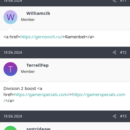
18 Eki 2024
#71
Williamcib
W
Member
<a href=
https://gernovich.ru/
>Ramenbet</a>
18 Eki 2024
#72
TerrellFep
T
Member
Division 2 boost <a
href=
https://gamerspecials.com/
>
https://gamerspecials.com
/
</a>
18 Eki 2024
#73
sastrideaw