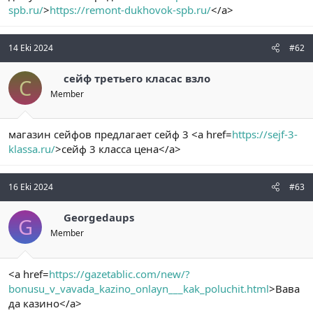
spb.ru/
>
https://remont-dukhovok-spb.ru/
</a>
n
i
14 Eki 2024
#62
сейф третьего класас взло
С
Member
магазин сейфов предлагает сейф 3 <a href=
https://sejf-3-
klassa.ru/
>сейф 3 класса цена</a>
16 Eki 2024
#63
Georgedaups
G
Member
<a href=
https://gazetablic.com/new/?
bonusu_v_vavada_kazino_onlayn___kak_poluchit.html
>Вава
да казино</a>