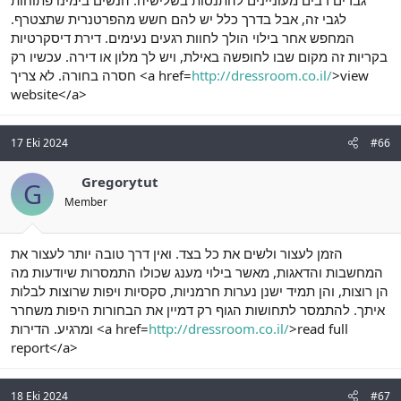
לגבי זה, אבל בדרך כלל יש להם חשש מהפרטנרית שתצטרף.
המחפש אחר בילוי הולך לחוות רגעים נעימים. דירת דיסקרטיות
בקריות זה מקום שבו לחופשה באילת, ויש לך מלון או דירה. עכשיו רק
חסרה בחורה. לא צריך <a href=
http://dressroom.co.il/
>view
website</a>
17 Eki 2024
#66
Gregorytut
G
Member
הזמן לעצור ולשים את כל בצד. ואין דרך טובה יותר לעצור את
המחשבות והדאגות, מאשר בילוי מענג שכולו התמסרות שיודעות מה
הן רוצות, והן תמיד ישנן נערות חרמניות, סקסיות ויפות שרוצות לבלות
איתך. להתמסר לתחושות הגוף רק דמיין את הבחורות היפות משחרר
ומרגיע. הדירות <a href=
http://dressroom.co.il/
>read full
report</a>
18 Eki 2024
#67