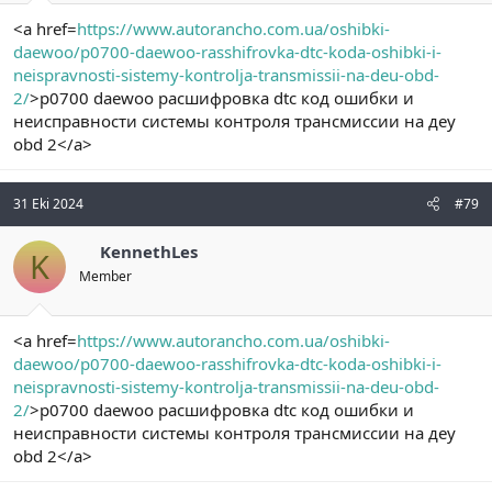
<a href=
https://www.autorancho.com.ua/oshibki-
daewoo/p0700-daewoo-rasshifrovka-dtc-koda-oshibki-i-
neispravnosti-sistemy-kontrolja-transmissii-na-deu-obd-
2/
>p0700 daewoo расшифровка dtc код ошибки и
неисправности системы контроля трансмиссии на деу
obd 2</a>
31 Eki 2024
#79
KennethLes
K
Member
<a href=
https://www.autorancho.com.ua/oshibki-
daewoo/p0700-daewoo-rasshifrovka-dtc-koda-oshibki-i-
neispravnosti-sistemy-kontrolja-transmissii-na-deu-obd-
2/
>p0700 daewoo расшифровка dtc код ошибки и
неисправности системы контроля трансмиссии на деу
obd 2</a>