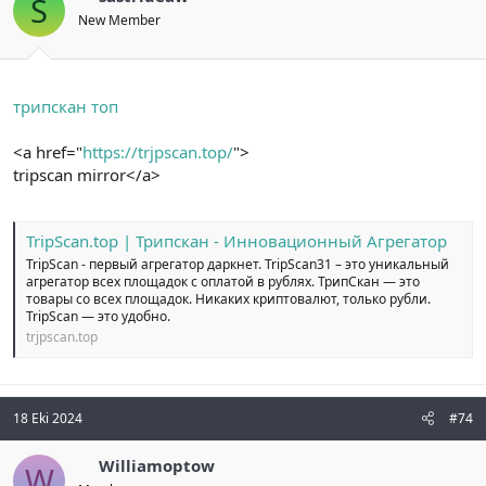
S
New Member
трипскан топ
<a href="
https://trjpscan.top/
">
tripscan mirror</a>
TripScan.top | Трипскан - Инновационный Агрегатор
TripScan - первый агрегатор даркнет. TripScan31 – это уникальный
агрегатор всех площадок с оплатой в рублях. ТрипСкан — это
товары со всех площадок. Никаких криптовалют, только рубли.
TripScan — это удобно.
trjpscan.top
18 Eki 2024
#74
Williamoptow
W