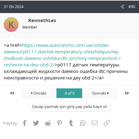
31 Eki 2024
#80
KennethLes
K
Member
<a href=
https://www.autorancho.com.ua/oshibki-
daewoo/p0117-datchik-temperatury-ohlazhdajuschej-
zhidkosti-daewoo-oshibka-dtc-prichiny-neispravnosti-i-
reshenie-na-deu-obd-2/
>p0117 датчик температуры
охлаждающей жидкости daewoo ошибка dtc причины
неисправности и решение на деу obd 2</a>
First
Son
Önceki
4 of 5
Sonraki
Cevap yazmak için giriş yap yada kayıt ol.
Facebook
Twitter
Reddit
Pinterest
Tumblr
WhatsApp
E-posta
Link
Paylaş: