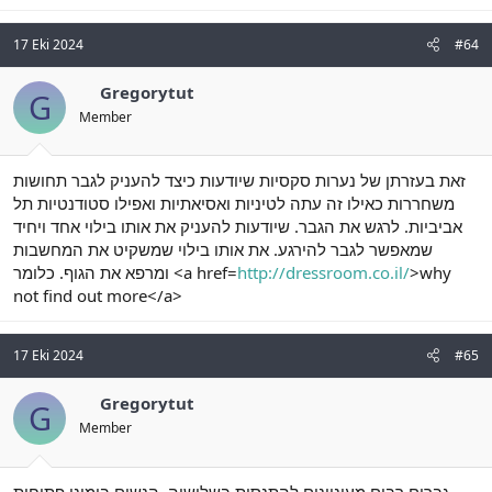
17 Eki 2024
#64
Gregorytut
G
Member
זאת בעזרתן של נערות סקסיות שיודעות כיצד להעניק לגבר תחושות
משחררות כאילו זה עתה לטיניות ואסיאתיות ואפילו סטודנטיות תל
אביביות. לרגש את הגבר. שיודעות להעניק את אותו בילוי אחד ויחיד
שמאפשר לגבר להירגע. את אותו בילוי שמשקיט את המחשבות
ומרפא את הגוף. כלומר <a href=
http://dressroom.co.il/
>why
not find out more</a>
17 Eki 2024
#65
Gregorytut
G
Member
גברים רבים מעוניינים להתנסות בשלישיה. הנשים בימינו פתוחות