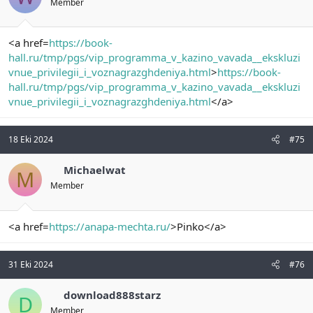
Member
<a href=
https://book-
hall.ru/tmp/pgs/vip_programma_v_kazino_vavada__ekskluzi
vnue_privilegii_i_voznagrazghdeniya.html
>
https://book-
hall.ru/tmp/pgs/vip_programma_v_kazino_vavada__ekskluzi
vnue_privilegii_i_voznagrazghdeniya.html
</a>
18 Eki 2024
#75
Michaelwat
M
Member
<a href=
https://anapa-mechta.ru/
>Pinko</a>
31 Eki 2024
#76
download888starz
D
Member