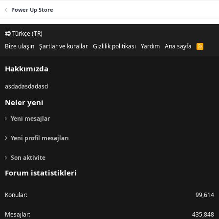
Power Up Store
Türkçe (TR)
Bize ulaşın
Şartlar ve kurallar
Gizlilik politikası
Yardım
Ana sayfa
R
S
S
Hakkımızda
asdadasdadasd
Neler yeni
Yeni mesajlar
Yeni profil mesajları
Son aktivite
Forum istatistikleri
Konular
99,614
Mesajlar
435,848