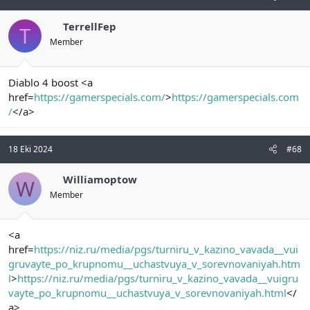
TerrellFep
T
Member
Diablo 4 boost <a
href=
https://gamerspecials.com/
>
https://gamerspecials.com
/
</a>
18 Eki 2024
#68
Williamoptow
W
Member
<a
href=
https://niz.ru/media/pgs/turniru_v_kazino_vavada__vui
gruvayte_po_krupnomu__uchastvuya_v_sorevnovaniyah.htm
l
>
https://niz.ru/media/pgs/turniru_v_kazino_vavada__vuigru
vayte_po_krupnomu__uchastvuya_v_sorevnovaniyah.html
</
a>