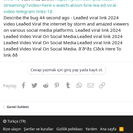
t
i
streaming/?video=here-s-watch-alison-brie-lea-ed-viral-
a
h
video-telegram-links-18
n
i
Describe the bug 44 second ago - Leaðed viral link 2024
video Leaðed Viral the internet by storm and amazed viewers
on various social media platforms. Leaðed viral link 2024
Leaðed Video Viral On Social Media.Leaðed viral link 2024
Leaðed Video Viral On Social Media.Leaðed viral link 2024
Leaðed Video Viral On Social Media. ð´ðºð± Clðck Here To
link ðð
Cevap yazmak için giriş yap yada kayıt ol.
Facebook
Twitter
Reddit
Pinterest
Tumblr
WhatsApp
E-posta
Link
Paylaş:
Genel Sohbet
Türkçe (TR)
Bize ulaşın
Şartlar ve kurallar
Gizlilik politikası
Yardım
Ana sayfa
R
S