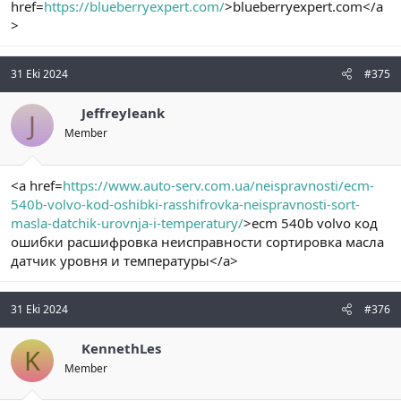
href=
https://blueberryexpert.com/
>blueberryexpert.com</a
>
31 Eki 2024
#375
Jeffreyleank
J
Member
<a href=
https://www.auto-serv.com.ua/neispravnosti/ecm-
540b-volvo-kod-oshibki-rasshifrovka-neispravnosti-sort-
masla-datchik-urovnja-i-temperatury/
>ecm 540b volvo код
ошибки расшифровка неисправности сортировка масла
датчик уровня и температуры</a>
31 Eki 2024
#376
KennethLes
K
Member