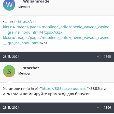
Williamroade
W
Member
<a href=
https://ckz-
kkx.ru/images/pages/mobilnoe_prilozghenie_vavada_casino
__igra_na_hodu.html
>
https://ckz-
kkx.ru/images/pages/mobilnoe_prilozghenie_vavada_casino
__igra_na_hodu.html
</a>
28 Eki 2024
#365
starzbet
S
Member
Установите <a href="
https://888starz-russia.ru
">888Starz
APK</a> и активируйте промокод для бонусов
28 Eki 2024
#366