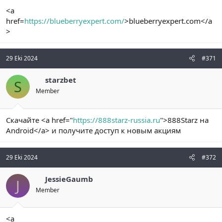
<a
href=
https://blueberryexpert.com/
>blueberryexpert.com</a
>
29 Eki 2024
#371
starzbet
S
Member
Скачайте <a href="
https://888starz-russia.ru
">888Starz на
Android</a> и получите доступ к новым акциям
29 Eki 2024
#372
JessieGaumb
J
Member
<a