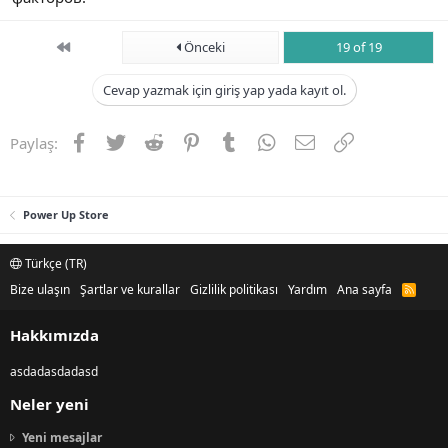
First
Önceki
19 of 19
Cevap yazmak için giriş yap yada kayıt ol.
Facebook
Twitter
Reddit
Pinterest
Tumblr
WhatsApp
E-posta
Link
Paylaş:
Power Up Store
Türkçe (TR)
Bize ulaşın
Şartlar ve kurallar
Gizlilik politikası
Yardım
Ana sayfa
R
S
S
Hakkımızda
asdadasdadasd
Neler yeni
Yeni mesajlar