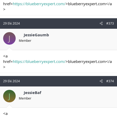
href=
https://blueberryexpert.com/
>blueberryexpert.com</a
>
29 Eki 2024
#373
JessieGaumb
J
Member
<a
href=
https://blueberryexpert.com/
>blueberryexpert.com</a
>
29 Eki 2024
#374
JessieBaf
J
Member
<a