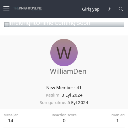
Giriş yap
TheKnightOnline Coming Soon
W
WilliamDen
New Member
·
41
Katılım
3 Eyl 2024
Son görülme
5 Eyl 2024
Mesajlar
Reaction score
Puanları
14
0
1