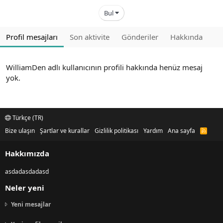
Bul
Profil mesajları
Son aktivite
Gönderiler
Hakkında
WilliamDen adlı kullanıcının profili hakkında henüz mesaj
yok.
Türkçe (TR)
Bize ulaşın
Şartlar ve kurallar
Gizlilik politikası
Yardım
Ana sayfa
R
S
S
Hakkımızda
asdadasdadasd
Neler yeni
Yeni mesajlar