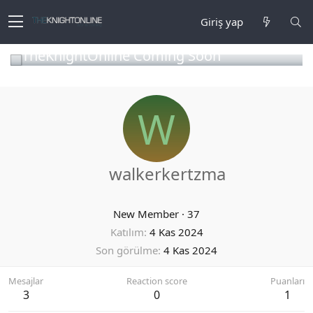
Giriş yap
TheKnightOnline Coming Soon
W
walkerkertzma
New Member
·
37
Katılım
4 Kas 2024
Son görülme
4 Kas 2024
Mesajlar
Reaction score
Puanları
3
0
1