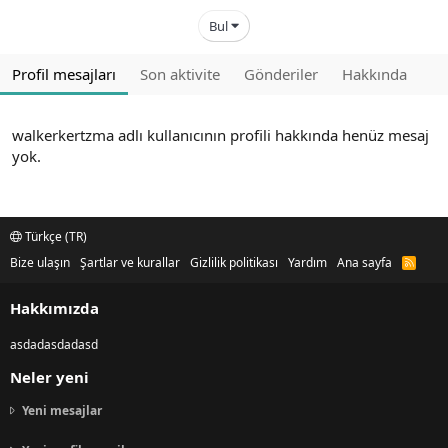
Bul
Profil mesajları
Son aktivite
Gönderiler
Hakkında
walkerkertzma adlı kullanıcının profili hakkında henüz mesaj
yok.
Türkçe (TR)
Bize ulaşın
Şartlar ve kurallar
Gizlilik politikası
Yardım
Ana sayfa
R
S
S
Hakkımızda
asdadasdadasd
Neler yeni
Yeni mesajlar