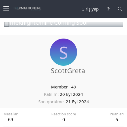
Giriş yap
TheKnightOnline Coming Soon
S
ScottGreta
Member
·
49
Katılım
20 Eyl 2024
Son görülme
21 Eyl 2024
Mesajlar
Reaction score
Puanları
69
0
6