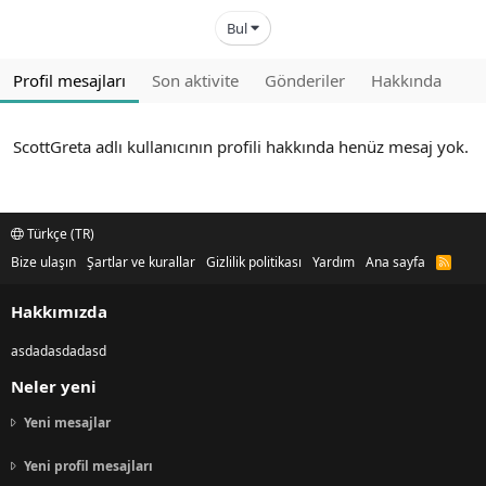
Bul
Profil mesajları
Son aktivite
Gönderiler
Hakkında
ScottGreta adlı kullanıcının profili hakkında henüz mesaj yok.
Türkçe (TR)
Bize ulaşın
Şartlar ve kurallar
Gizlilik politikası
Yardım
Ana sayfa
R
S
S
Hakkımızda
asdadasdadasd
Neler yeni
Yeni mesajlar
Yeni profil mesajları