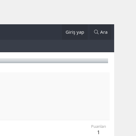
Giriş yap
Ara
Puanları
1