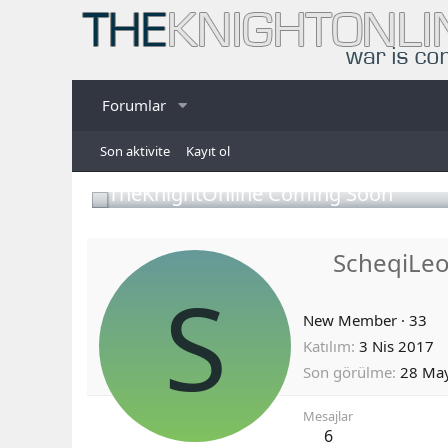
Forumlar
Son aktivite
Kayıt ol
TheKnightOnline Coming Soon
ScheqiLe
S
New Member
·
33
Katılım
3 Nis 2017
Son görülme
28 Ma
Mesajlar
6