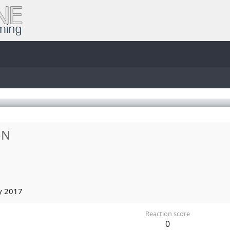
oN
y 2017
Reaction score
0