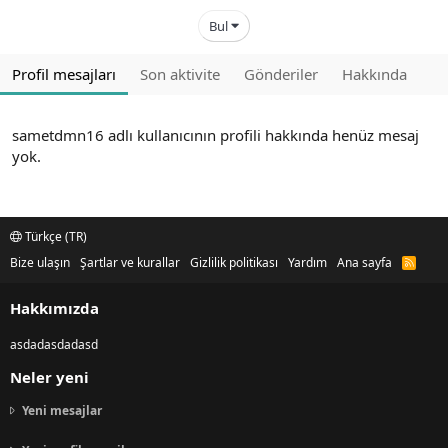
Bul
Profil mesajları
Son aktivite
Gönderiler
Hakkında
sametdmn16 adlı kullanıcının profili hakkında henüz mesaj
yok.
Türkçe (TR)
Bize ulaşın
Şartlar ve kurallar
Gizlilik politikası
Yardım
Ana sayfa
R
S
S
Hakkımızda
asdadasdadasd
Neler yeni
Yeni mesajlar