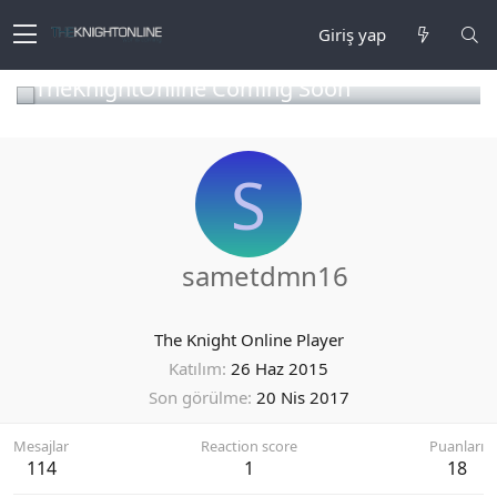
Giriş yap
TheKnightOnline Coming Soon
S
sametdmn16
The Knight Online Player
Katılım
26 Haz 2015
Son görülme
20 Nis 2017
Mesajlar
Reaction score
Puanları
114
1
18