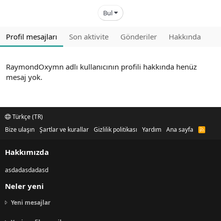
Bul
Profil mesajları
Son aktivite
Gönderiler
Hakkında
RaymondOxymn adlı kullanıcının profili hakkında henüz
mesaj yok.
Türkçe (TR)
Bize ulaşın
Şartlar ve kurallar
Gizlilik politikası
Yardım
Ana sayfa
R
S
S
Hakkımızda
asdadasdadasd
Neler yeni
Yeni mesajlar