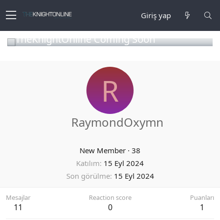
Giriş yap
TheKnightOnline Coming Soon
R
RaymondOxymn
New Member
·
38
Katılım
15 Eyl 2024
Son görülme
15 Eyl 2024
Mesajlar
Reaction score
Puanları
11
0
1