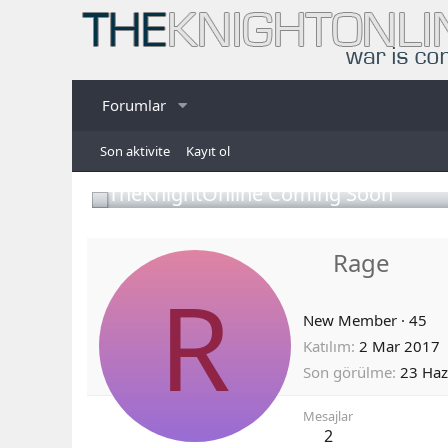
Forumlar
Son aktivite
Kayıt ol
TheKnightOnline Coming Soon
Rage
R
New Member
·
45
Katılım
2 Mar 2017
Son görülme
23 Haz
Mesajlar
2