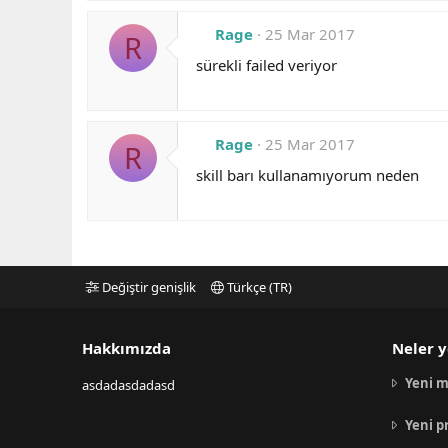
Rage
25 Mar 2017
R
sürekli failed veriyor
Rage
25 Mar 2017
R
skill barı kullanamıyorum neden
Değiştir genişlik
Türkçe (TR)
Hakkımızda
Neler y
Yeni m
asdadasdadasd
Yeni p