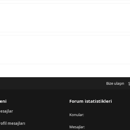
Bize ulaşın
Ş
eni
Forum istatistikleri
esajlar
Konular
rofil mesajları
Mesajlar