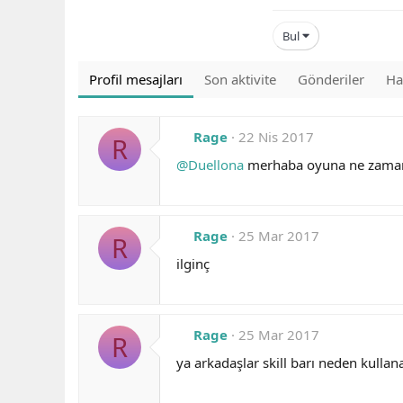
Bul
Profil mesajları
Son aktivite
Gönderiler
Ha
Rage
22 Nis 2017
R
@Duellona
merhaba oyuna ne zaman 
Rage
25 Mar 2017
R
ilginç
Rage
25 Mar 2017
R
ya arkadaşlar skill barı neden kull