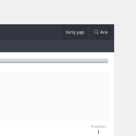
Giriş yap
Ara
Puanları
1