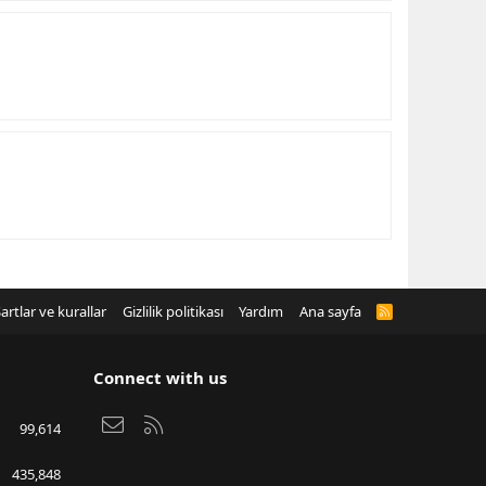
artlar ve kurallar
Gizlilik politikası
Yardım
Ana sayfa
R
S
S
Connect with us
Bize ulaşın
RSS
99,614
435,848