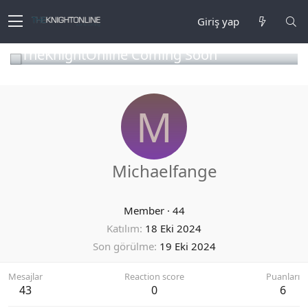
Giriş yap
TheKnightOnline Coming Soon
M
Michaelfange
Member
·
44
Katılım
18 Eki 2024
Son görülme
19 Eki 2024
Mesajlar
Reaction score
Puanları
43
0
6