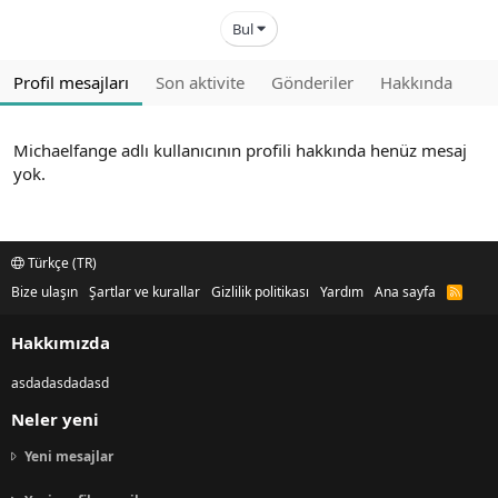
Bul
Profil mesajları
Son aktivite
Gönderiler
Hakkında
Michaelfange adlı kullanıcının profili hakkında henüz mesaj
yok.
Türkçe (TR)
Bize ulaşın
Şartlar ve kurallar
Gizlilik politikası
Yardım
Ana sayfa
R
S
S
Hakkımızda
asdadasdadasd
Neler yeni
Yeni mesajlar