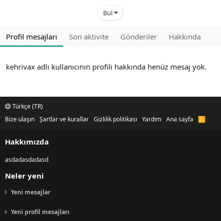
Bul
Profil mesajları
Son aktivite
Gönderiler
Hakkında
kehrivax adlı kullanıcının profili hakkında henüz mesaj yok.
Türkçe (TR)
Bize ulaşın
Şartlar ve kurallar
Gizlilik politikası
Yardım
Ana sayfa
R
S
S
Hakkımızda
asdadasdadasd
Neler yeni
Yeni mesajlar
Yeni profil mesajları