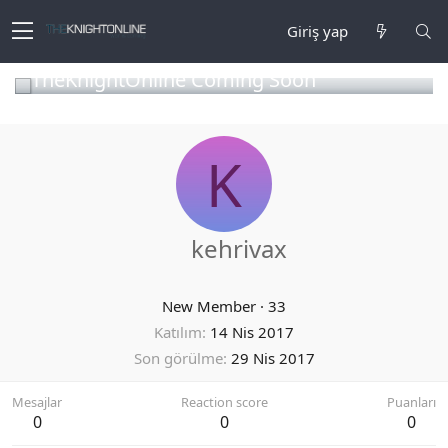
Giriş yap
TheKnightOnline Coming Soon
K
kehrivax
New Member
·
33
Katılım
14 Nis 2017
Son görülme
29 Nis 2017
Mesajlar
Reaction score
Puanları
0
0
0