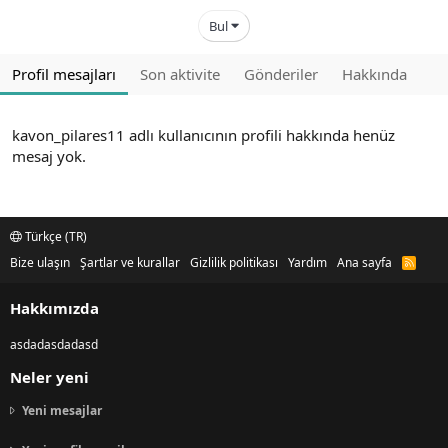
Bul
Profil mesajları
Son aktivite
Gönderiler
Hakkında
kavon_pilares11 adlı kullanıcının profili hakkında henüz
mesaj yok.
Türkçe (TR)
Bize ulaşın
Şartlar ve kurallar
Gizlilik politikası
Yardım
Ana sayfa
R
S
S
Hakkımızda
asdadasdadasd
Neler yeni
Yeni mesajlar