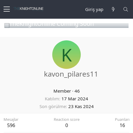
Giriş yap
TheKnightOnline Coming Soon
K
kavon_pilares11
Member
·
46
Katılım
17 Mar 2024
Son görülme
23 Kas 2024
Mesajlar
Reaction score
Puanları
596
0
16