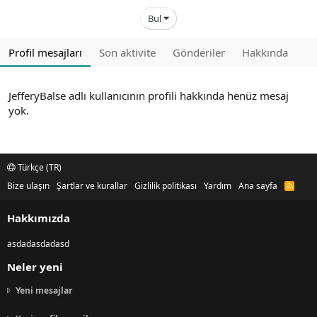
Bul
Profil mesajları
Son aktivite
Gönderiler
Hakkında
JefferyBalse adlı kullanıcının profili hakkında henüz mesaj
yok.
Türkçe (TR)
Bize ulaşın
Şartlar ve kurallar
Gizlilik politikası
Yardım
Ana sayfa
R
S
S
Hakkımızda
asdadasdadasd
Neler yeni
Yeni mesajlar