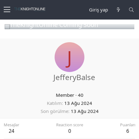
Giriş yap
TheKnightOnline Coming Soon
J
JefferyBalse
Member
·
40
Katılım
13 Ağu 2024
Son görülme
13 Ağu 2024
Mesajlar
Reaction score
Puanları
24
0
6