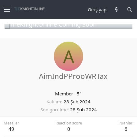
Giriş yap
TheKnightOnline Coming Soon
A
AimIndPProoWRTax
Member
·
51
Katılım
28 Şub 2024
Son görülme
28 Şub 2024
Mesajlar
Reaction score
Puanları
49
0
6