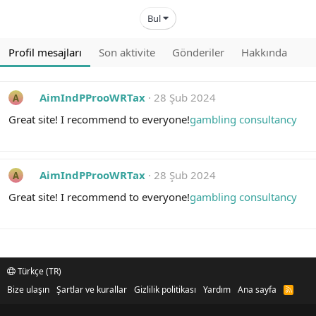
Bul
Profil mesajları
Son aktivite
Gönderiler
Hakkında
AimIndPProoWRTax
28 Şub 2024
A
Great site! I recommend to everyone!
gambling consultancy
AimIndPProoWRTax
28 Şub 2024
A
Great site! I recommend to everyone!
gambling consultancy
Türkçe (TR)
Bize ulaşın
Şartlar ve kurallar
Gizlilik politikası
Yardım
Ana sayfa
R
S
S