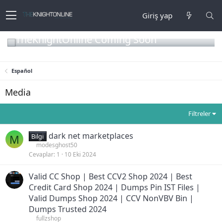
Giriş yap
TheKnightOnline Coming Soon
Español
Media
Filtreler
dark net marketplaces
M
Bilgi
modesghost50
Cevaplar
1
10 Eki 2024
Valid CC Shop | Best CCV2 Shop 2024 | Best
Credit Card Shop 2024 | Dumps Pin IST Files |
Valid Dumps Shop 2024 | CCV NonVBV Bin |
Dumps Trusted 2024
fullzshop