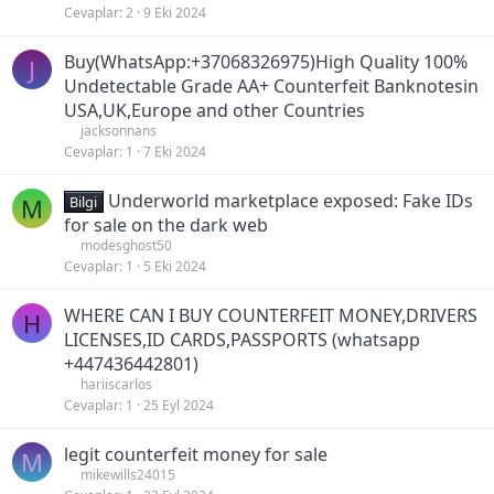
Cevaplar
2
9 Eki 2024
Buy(WhatsApp:+37068326975)High Quality 100%
J
Undetectable Grade AA+ Counterfeit Banknotesin
USA,UK,Europe and other Countries
jacksonnans
Cevaplar
1
7 Eki 2024
Underworld marketplace exposed: Fake IDs
M
Bilgi
for sale on the dark web
modesghost50
Cevaplar
1
5 Eki 2024
WHERE CAN I BUY COUNTERFEIT MONEY,DRIVERS
H
LICENSES,ID CARDS,PASSPORTS (‪whatsapp
+447436442801)
hariiscarlos
Cevaplar
1
25 Eyl 2024
legit counterfeit money for sale
M
mikewills24015