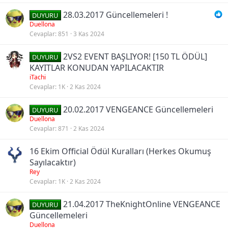
28.03.2017 Güncellemeleri !
DUYURU
Duellona
Cevaplar
851
3 Kas 2024
2VS2 EVENT BAŞLIYOR! [150 TL ÖDÜL]
DUYURU
KAYITLAR KONUDAN YAPILACAKTIR
iTachi
Cevaplar
1K
2 Kas 2024
20.02.2017 VENGEANCE Güncellemeleri
DUYURU
Duellona
Cevaplar
871
2 Kas 2024
16 Ekim Official Ödül Kuralları (Herkes Okumuş
Sayılacaktır)
Rey
Cevaplar
1K
2 Kas 2024
21.04.2017 TheKnightOnline VENGEANCE
DUYURU
Güncellemeleri
Duellona