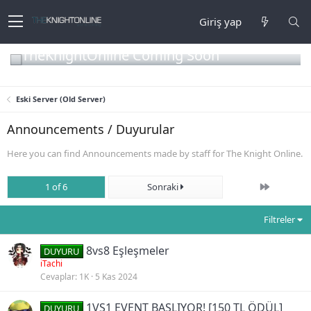
Giriş yap
TheKnightOnline Coming Soon
Eski Server (Old Server)
Announcements / Duyurular
Here you can find Announcements made by staff for The Knight Online.
Son
1 of 6
Sonraki
Filtreler
8vs8 Eşleşmeler
DUYURU
iTachi
Cevaplar
1K
5 Kas 2024
1VS1 EVENT BAŞLIYOR! [150 TL ÖDÜL]
DUYURU