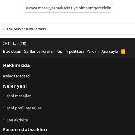
Buraya mesaj yazmak için üye olmanız gereklidir.
Eski Server (Old Server)
Türkçe (TR)
Bize ulaşın
Şartlar ve kurallar
Gizlilik politikası
Yardım
Ana sayfa
R
S
S
Hakkımızda
asdadasdadasd
Neler yeni
Yeni mesajlar
Yeni profil mesajları
Son aktivite
Forum istatistikleri