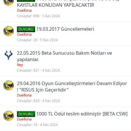
KAYITLAR KONUDAN YAPILACAKTIR
Duellona
Cevaplar
896
5 Kas 2024
19.03.2017 Güncellemeleri
DUYURU
Duellona
Cevaplar
2K
5 Kas 2024
22.05.2015 Beta Sunucusu Bakım Notları ve
yapılanlar.
Rey
Cevaplar
821
4 Kas 2024
29.04.2016 Oyun Güncelleştirmeleri Devam Ediyor
! "RISUS Için Geçerlidir"
Duellona
Cevaplar
829
4 Kas 2024
1000 TL Ödül teslim edilmiştir [BETA CSW]
DUYURU
Duellona
Cevaplar
1K
4 Kas 2024