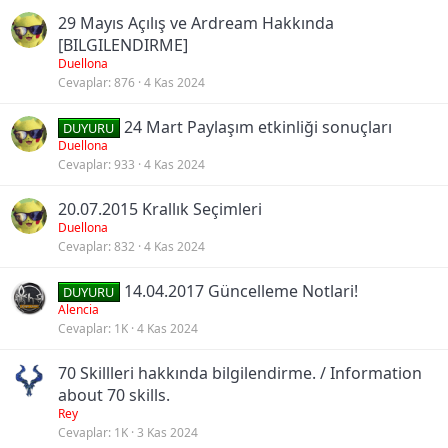
29 Mayıs Açılış ve Ardream Hakkında
[BILGILENDIRME]
Duellona
Cevaplar
876
4 Kas 2024
24 Mart Paylaşım etkinliği sonuçları
DUYURU
Duellona
Cevaplar
933
4 Kas 2024
20.07.2015 Krallık Seçimleri
Duellona
Cevaplar
832
4 Kas 2024
14.04.2017 Güncelleme Notlari!
DUYURU
Alencia
Cevaplar
1K
4 Kas 2024
70 Skillleri hakkında bilgilendirme. / Information
about 70 skills.
Rey
Cevaplar
1K
3 Kas 2024