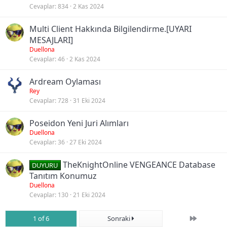
Cevaplar
834
2 Kas 2024
Multi Client Hakkında Bilgilendirme.[UYARI
MESAJLARI]
Duellona
Cevaplar
46
2 Kas 2024
Ardream Oylaması
Rey
Cevaplar
728
31 Eki 2024
Poseidon Yeni Juri Alımları
Duellona
Cevaplar
36
27 Eki 2024
TheKnightOnline VENGEANCE Database
DUYURU
Tanıtım Konumuz
Duellona
Cevaplar
130
21 Eki 2024
Son
1 of 6
Sonraki