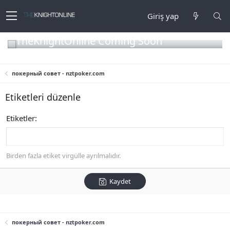
Giriş yap
TheKnightOnline Coming Soon
покерный совет - nztpoker.com
Etiketleri düzenle
Etiketler
Birden fazla etiket virgülle ayrılmalıdır.
Kaydet
покерный совет - nztpoker.com