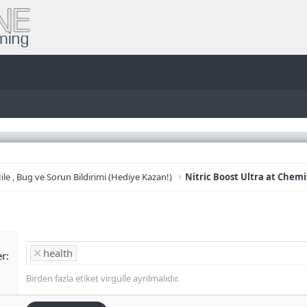
ile , Bug ve Sorun Bildirimi (Hediye Kazan!)
Nitric Boost Ultra at Che
health
er
Birden fazla etiket virgülle ayrılmalıdır.