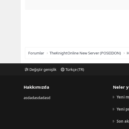
Forumlar
TheKnightOnline New Server (POSEIDON)
H
Değiştir genişlik
Türkçe (TR)
Hakkımızda
Neler y
Yeni m
asdadasdadasd
Yeni p
Son ak