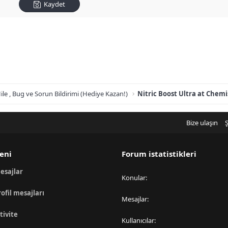
Kaydet
ile , Bug ve Sorun Bildirimi (Hediye Kazan!)
Nitric Boost Ultra at Che
Bize ulaşın
Ş
eni
Forum istatistikleri
esajlar
Konular
rofil mesajları
Mesajlar
tivite
Kullanıcılar