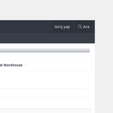
Giriş yap
Ara
mist Warehouse