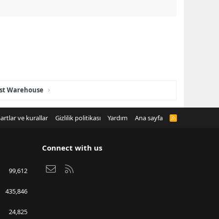
mist Warehouse
artlar ve kurallar
Gizlilik politikası
Yardım
Ana sayfa
R
S
S
Connect with us
Bize ulaşın
RSS
99,612
435,846
24,825