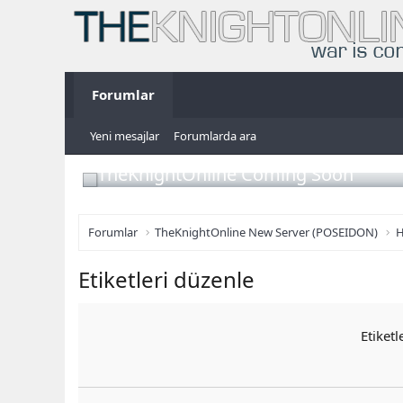
Forumlar
Yeni mesajlar
Forumlarda ara
TheKnightOnline Coming Soon
Forumlar
TheKnightOnline New Server (POSEIDON)
H
Etiketleri düzenle
Etiketl