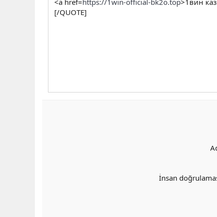
<a href=
https://1win-official-bk2o.top
>1вин каз
[/QUOTE]
A
İnsan doğrulama