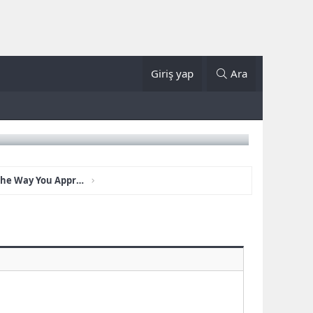
Giriş yap
Ara
How 6 Things Will Change The Way You Approach Bioheal Cbd Gummies