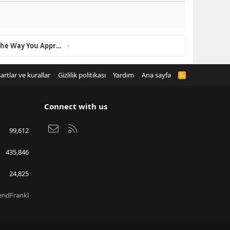
How 6 Things Will Change The Way You Approach Bioheal Cbd Gummies
artlar ve kurallar
Gizlilik politikası
Yardım
Ana sayfa
R
S
S
Connect with us
Bize ulaşın
RSS
99,612
435,846
24,825
endFrankl