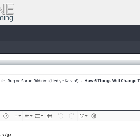
ile , Bug ve Sorun Bildirimi (Hediye Kazan!)
e
im ekle
İfadeler
Ekle
Hizalama
List
Insert table
Geri al
ileri al
Taslaklar
BB kodunu değiştir
 </a>