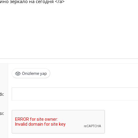
ино зеркало на сегодня </a>
Önizleme yap
dı
sı