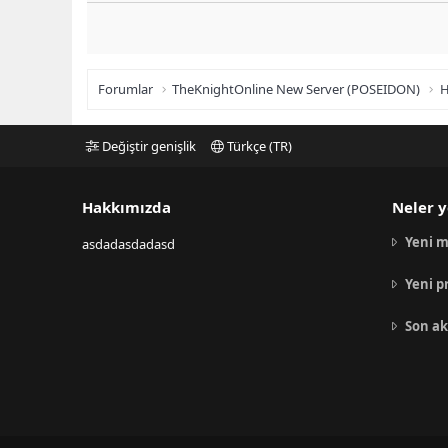
Forumlar
TheKnightOnline New Server (POSEIDON)
H
Değiştir genişlik
Türkçe (TR)
Hakkımızda
Neler y
Yeni m
asdadasdadasd
Yeni p
Son ak