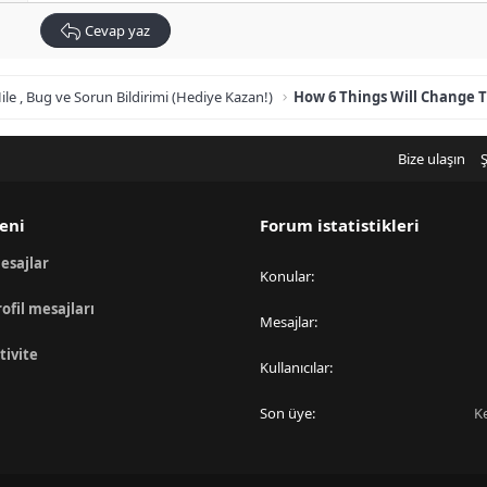
Cevap yaz
ile , Bug ve Sorun Bildirimi (Hediye Kazan!)
Bize ulaşın
Ş
eni
Forum istatistikleri
esajlar
Konular
rofil mesajları
Mesajlar
tivite
Kullanıcılar
Son üye
K