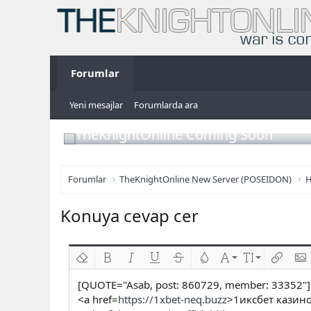
Forumlar
Yeni mesajlar
Forumlarda ara
TheKnightOnline Coming Soon
Forumlar
TheKnightOnline New Server (POSEIDON)
H
Konuya cevap cer
Biçimlendirmeyi kaldır
Kalın
Yatık
Altını çiz
Üzeri çizik
Metin rengi
Font ailesi
Font boyutu
Link ekl
Res
[QUOTE="Asab, post: 860729, member: 33352"]
<a href=
https://1xbet-neq.buzz
>1иксбет казино