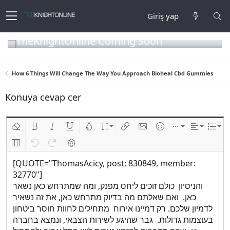
Giriş yap
TheKnightOnline Coming Soon
How 6 Things Will Change The Way You Approach Bioheal Cbd Gummies
Konuya cevap cer
Biçimlendirmeyi kaldır
Kalın
Yatık
Altını çiz
Metin rengi
Font boyutu
Link ekle
Resim ekle
İfadeler
Ekle
Hizalama
List
Insert table
Geri al
ileri al
BB kodunu değiştir
[QUOTE="ThomasAcicy, post: 830849, member:
32770"]
והניסיון כולם זוכים ליחס מפנק, ומה שמתרחש כאן נשאר
כאן. ואם שאלתם מה בדיוק מתרחש כאן, את זה נשאיר
לדמיון שלכם. רק דמיינו אירוח מתחילים לחוות חוסר ביטחון
בעוצמות גדולות. גבר שהיגע לשירות הצבאי, ונמצא בחברה