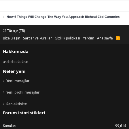
How 6 Things Will Change The Way You Approach Bioheal Cbd Gummies
Türkçe (TR)
Bize ulaşın
Şartlar ve kurallar
Gizlilik politikası
Yardım
Ana sayfa
R
S
S
Hakkımızda
asdadasdadasd
Neler yeni
Yeni mesajlar
Yeni profil mesajları
Son aktivite
Forum istatistikleri
Konular
99,614