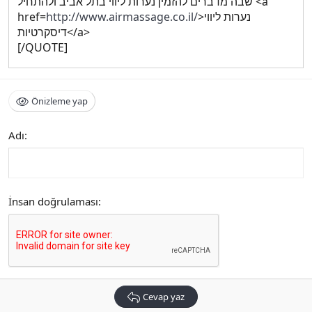
שבה מדברים להזמין נערות ליווי בתל אביב ולהתחיל <a
href=
http://www.airmassage.co.il/
>נערות ליווי
דיסקרטיות</a>
[/QUOTE]
Önizleme yap
Adı
İnsan doğrulaması
Cevap yaz