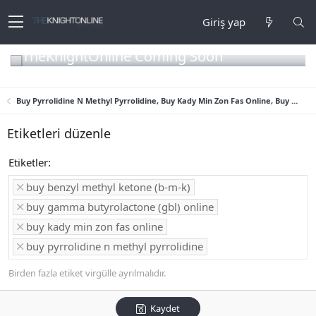
Giriş yap
TheKnightOnline Coming Soon
Buy Pyrrolidine N Methyl Pyrrolidine, Buy Kady Min Zon Fas Online, Buy Benzyl Methyl Ketone (B-M-K), Buy Gamma Butyrolactone (GBL) Online
Etiketleri düzenle
Etiketler
buy benzyl methyl ketone (b-m-k)
buy gamma butyrolactone (gbl) online
buy kady min zon fas online
buy pyrrolidine n methyl pyrrolidine
Birden fazla etiket virgülle ayrılmalıdır.
Kaydet