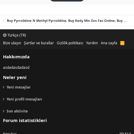
Buy Pyrrolidine N Methyl Pyrrolidine, Buy Kady Min Zon Fas Online, Buy Benzyl Methyl Ketone (B-M-K), Buy Gamma Butyrolactone (GBL) Online
Türkçe (TR)
Bize ulaşın
Şartlar ve kurallar
Gizlilik politikası
Yardım
Ana sayfa
R
S
S
Hakkımızda
asdadasdadasd
Neler yeni
Yeni mesajlar
Yeni profil mesajları
Son aktivite
Forum istatistikleri
Konular
99,614