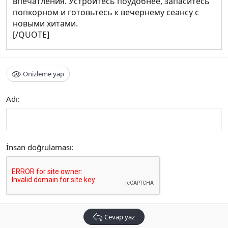
впечатления. Устройтесь поудобнее, запаситесь
попкорном и готовьтесь к вечернему сеансу с
новыми хитами.
[/QUOTE]
Önizleme yap
Adı
İnsan doğrulaması
Cevap yaz