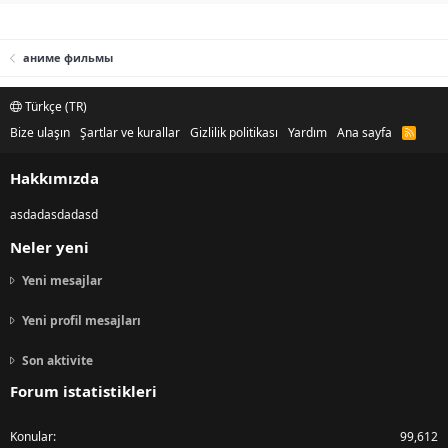
аниме фильмы
Türkçe (TR)
Bize ulaşın
Şartlar ve kurallar
Gizlilik politikası
Yardım
Ana sayfa
R
S
S
Hakkımızda
asdadasdadasd
Neler yeni
Yeni mesajlar
Yeni profil mesajları
Son aktivite
Forum istatistikleri
Konular
99,612