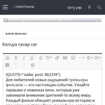
Giriş yap
TheKnightOnline Coming Soon
аниме фильмы
Konuya cevap cer
Biçimlendirmeyi kaldır
Kalın
Yatık
Altını çiz
Metin rengi
Font boyutu
Link ekle
Resim ekle
İfadeler
Ekle
Hizalama
List
Insert table
Geri al
ileri al
BB kodunu değiştir
[QUOTE="займ, post: 862339"]
Для любителей новых ощущений
премьеры
фильмов
— это настоящее событие. Узнайте
первыми о новинках кино, которые уже
завоевали внимание зрителей по всему миру.
Каждый фильм обещает уникальную историю и