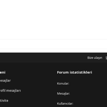
Bize ulaşın
Ş
eni
Forum istatistikleri
esajlar
Konular
rofil mesajları
Mesajlar
tivite
Kullanıcılar