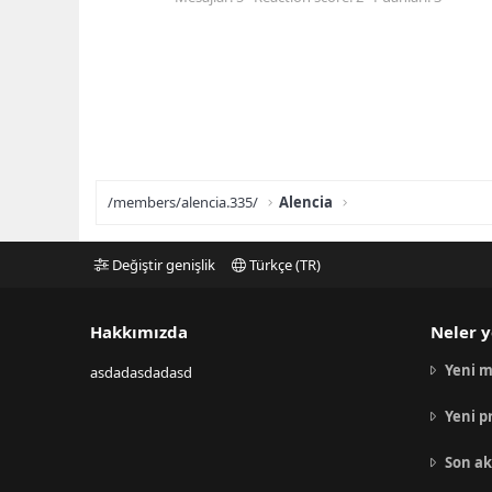
/members/alencia.335/
Alencia
Değiştir genişlik
Türkçe (TR)
Hakkımızda
Neler y
Yeni m
asdadasdadasd
Yeni p
Son ak