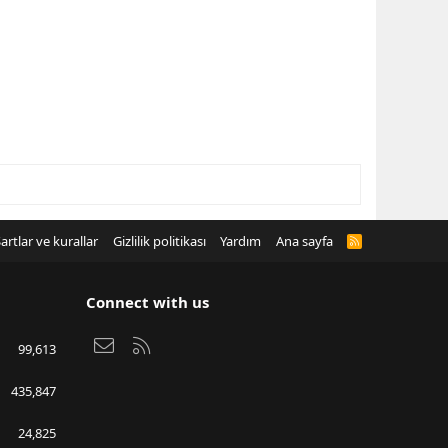
artlar ve kurallar
Gizlilik politikası
Yardım
Ana sayfa
R
S
S
Connect with us
Bize ulaşın
RSS
99,613
435,847
24,825