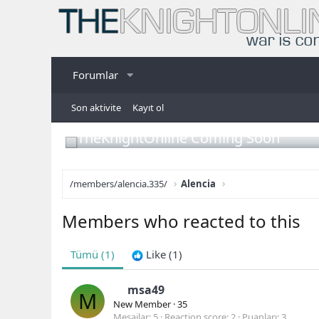
Forumlar
Son aktivite
Kayıt ol
TheKnightOnline Coming Soon
/members/alencia.335/
Alencia
Members who reacted to this
Tümü
(1)
Like
(1)
msa49
M
New Member
·
35
Mesajlar
5
Reaction score
2
Puanları
3