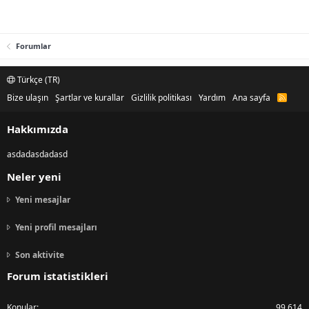
Forumlar
Türkçe (TR)
Bize ulaşın
Şartlar ve kurallar
Gizlilik politikası
Yardım
Ana sayfa
R
S
S
Hakkımızda
asdadasdadasd
Neler yeni
Yeni mesajlar
Yeni profil mesajları
Son aktivite
Forum istatistikleri
Konular
99,614