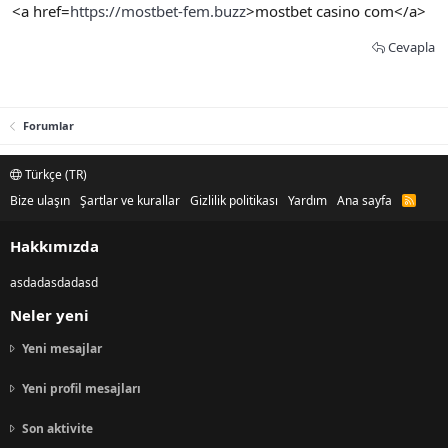
<a href=
https://mostbet-fem.buzz
>mostbet casino com</a>
Cevapla
Forumlar
Türkçe (TR)
Bize ulaşın
Şartlar ve kurallar
Gizlilik politikası
Yardım
Ana sayfa
R
S
S
Hakkımızda
asdadasdadasd
Neler yeni
Yeni mesajlar
Yeni profil mesajları
Son aktivite