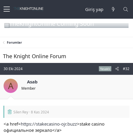
Giriş yap
TheKnightOnline Coming Soon
Forumlar
The Knight Online Forum
30 Eki 2024
#32
Yasaklı
Asab
A
Member
Silen Rey
8 Kas 2024
<a href=
https://stakecasino-ojr.buzz
>stake casino
официальное зеркало</a>