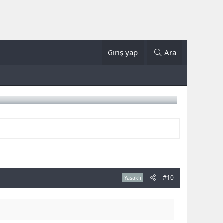
Giriş yap
Ara
#10
Yasaklı