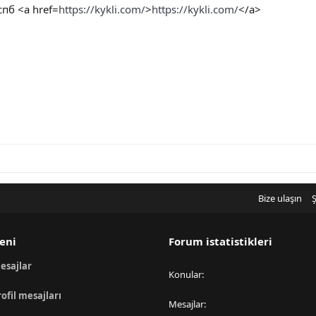
пб <a href=
https://kykli.com/
>
https://kykli.com/
</a>
Bize ulaşın
Ş
eni
Forum istatistikleri
esajlar
Konular
rofil mesajları
Mesajlar