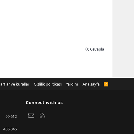
Cevapla
artlar ve kurallar
Gizlilik politikası
Yardım
Ana sayfa
R
S
S
Connect with us
Bize ulaşın
RSS
99,612
435,846