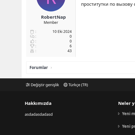
проститутки по вызову с
RobertNap
Member
10 Eki 2024
0
0
6
43
Forumlar
Değiştir genişlik
Türkçe (TR)
Hakkımızda
Neler y
Yeni m
asdadasdadasd
Yeni p