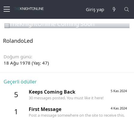
Giriş yap
TheKnightOnline Coming Soon
RolandoLed
Doğum günü
18 Ağu 1978 (Yaş: 47)
Geçerli ödüller
Keeps Coming Back
5 Kas 2024
5
30 messages posted. You must like it here!
First Message
4 Kas 2024
1
Post a message somewhere on the site to receive this.