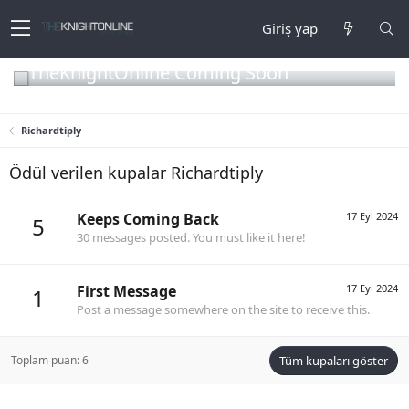
Giriş yap
TheKnightOnline Coming Soon
Richardtiply
Ödül verilen kupalar Richardtiply
Keeps Coming Back
17 Eyl 2024
5
30 messages posted. You must like it here!
First Message
17 Eyl 2024
1
Post a message somewhere on the site to receive this.
Toplam puan: 6
Tüm kupaları göster