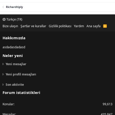
Richardtiply
Türkçe (TR)
Bize ulaşın
Şartlar ve kurallar
Gizlilik politikası
Yardım
Ana sayfa
R
S
S
Hakkımızda
asdadasdadasd
Neler yeni
Yeni mesajlar
Yeni profil mesajları
Son aktivite
Forum istatistikleri
Konular
99,613
Mesajlar
435,847