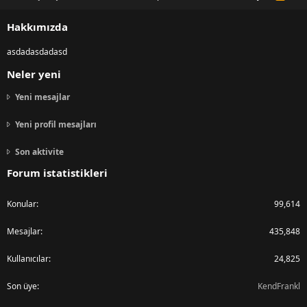
S
S
Hakkımızda
asdadasdadasd
Neler yeni
Yeni mesajlar
Yeni profil mesajları
Son aktivite
Forum istatistikleri
Konular
99,614
Mesajlar
435,848
Kullanıcılar
24,825
Son üye
KendFrankl