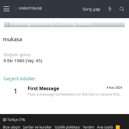
Giriş yap
TheKnightOnline Coming Soon
mukasa
Doğum günü
9 Eki 1980 (Yaş: 45)
Geçerli ödüller
First Message
4 Kas 2024
1
Post a message somewhere on the site to receive this.
Türkçe (TR)
Bize ulaşın
Şartlar ve kurallar
Gizlilik politikası
Yardım
Ana sayfa
R