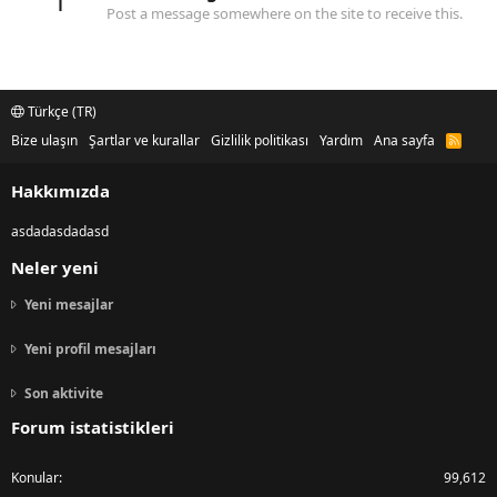
1
Post a message somewhere on the site to receive this.
Türkçe (TR)
Bize ulaşın
Şartlar ve kurallar
Gizlilik politikası
Yardım
Ana sayfa
R
S
S
Hakkımızda
asdadasdadasd
Neler yeni
Yeni mesajlar
Yeni profil mesajları
Son aktivite
Forum istatistikleri
Konular
99,612