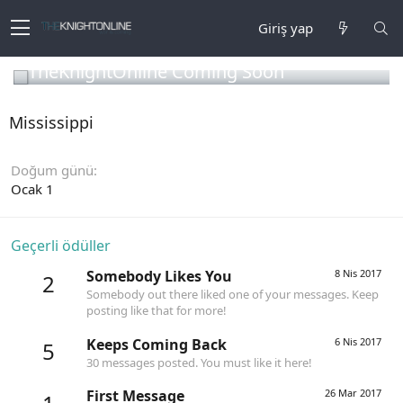
Giriş yap
TheKnightOnline Coming Soon
Mississippi
Doğum günü
Ocak 1
Geçerli ödüller
Somebody Likes You
8 Nis 2017
2
Somebody out there liked one of your messages. Keep
posting like that for more!
Keeps Coming Back
6 Nis 2017
5
30 messages posted. You must like it here!
First Message
26 Mar 2017