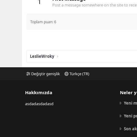
1
Post a message somewhere on the site to recei
Toplam puan: 6
LeslieWroky
Değiştir genişlik
Türkçe (TR)
Hakkımızda
Neler y
Yeni m
asdadasdadasd
Yeni p
Son ak