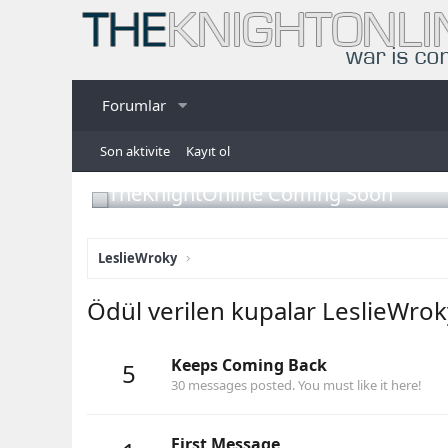
Forumlar
Son aktivite
Kayıt ol
TheKnightOnline Coming Soon
LeslieWroky
Ödül verilen kupalar LeslieWrok
Keeps Coming Back
5
30 messages posted. You must like it here!
First Message