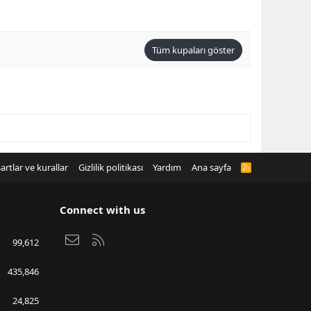
Tüm kupaları göster
artlar ve kurallar
Gizlilik politikası
Yardım
Ana sayfa
R
S
S
Connect with us
Bize ulaşın
RSS
99,612
435,846
24,825