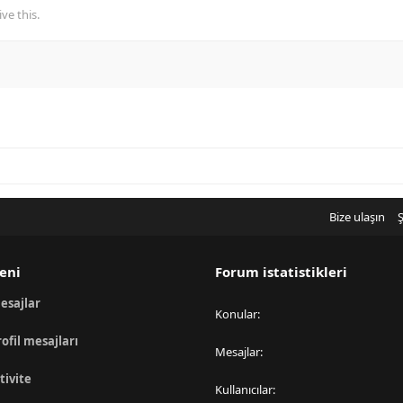
ve this.
Bize ulaşın
Ş
eni
Forum istatistikleri
esajlar
Konular
rofil mesajları
Mesajlar
tivite
Kullanıcılar