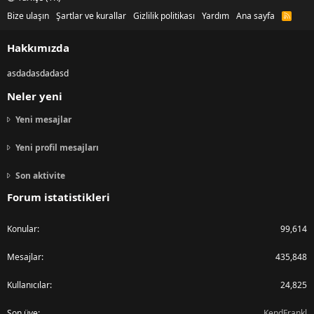
Bize ulaşın
Şartlar ve kurallar
Gizlilik politikası
Yardım
Ana sayfa
R
S
S
Hakkımızda
asdadasdadasd
Neler yeni
Yeni mesajlar
Yeni profil mesajları
Son aktivite
Forum istatistikleri
Konular
99,614
Mesajlar
435,848
Kullanıcılar
24,825
Son üye
KendFrankl