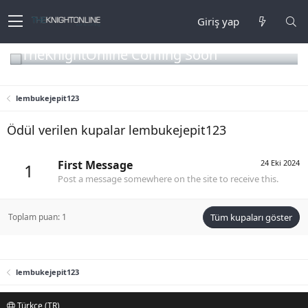
Giriş yap
TheKnightOnline Coming Soon
lembukejepit123
Ödül verilen kupalar lembukejepit123
First Message
24 Eki 2024
1
Post a message somewhere on the site to receive this.
Toplam puan: 1
Tüm kupaları göster
lembukejepit123
Türkçe (TR)