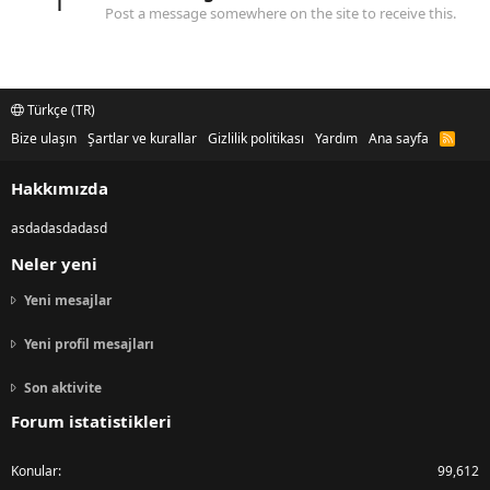
1
Post a message somewhere on the site to receive this.
Türkçe (TR)
Bize ulaşın
Şartlar ve kurallar
Gizlilik politikası
Yardım
Ana sayfa
R
S
S
Hakkımızda
asdadasdadasd
Neler yeni
Yeni mesajlar
Yeni profil mesajları
Son aktivite
Forum istatistikleri
Konular
99,612