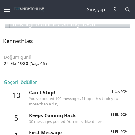
Giriş yap
TheKnightOnline Coming Soon
KennethLes
Doğum günü
24 Eki 1980 (Yaş: 45)
Geçerli ödüller
Can't Stop!
1 Kas 2024
10
You've posted 100 messages. I hope this took you
more than a day!
Keeps Coming Back
31 Eki 2024
5
30 messages posted. You must like it here!
First Message
31 Eki 2024